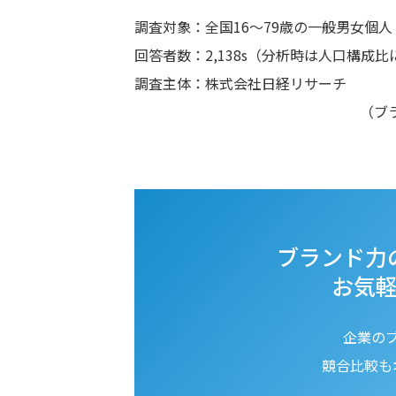
調査対象：全国16～79歳の一般男女個人
回答者数：2,138s（分析時は人口構成
調査主体：株式会社日経リサーチ
（ブ
ブランド力
お気
企業の
競合比較も