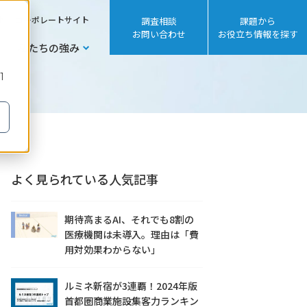
sh
コーポレートサイト
調査相談
課題から
お問い合わせ
お役立ち情報を探す
私たちの強み
1
よく見られている人気記事
期待高まるAI、それでも8割の
医療機関は未導入。理由は「費
用対効果わからない」
ルミネ新宿が3連覇！2024年版
首都圏商業施設集客力ランキン