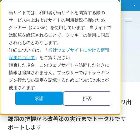
調査相談
お問い合わせ
課題から
お役立ち情報を探す
当サイトでは、利用者が当サイトを閲覧する際の
English
サービス向上およびサイトの利用状況把握のため、
クッキー（Cookie）を使用しています。当サイトで
ホーム
目的別に探す
コンプライアンスの強化
は閲覧を継続されることで、クッキーの使用に同意
されたものとみなします。
詳細については、「
当社ウェブサイトにおける情報
収集について
」をご覧ください。
目的別に探す
拒否した場合、このウェブサイトを訪問したときに
コンプライアンスの強化
情報は追跡されません。ブラウザーではトラッキン
グを行わない設定を記憶するために1つのCookieが
使用されます。
承諾
拒否
健全な組織風土を醸成するために問題をあぶり出
し
課題の把握から改善策の実行までトータルでサ
ポートします