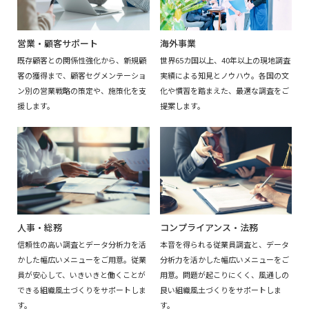
海外事業
営業・顧客サポート
世界65カ国以上、40年以上の現地調査
既存顧客との関係性強化から、新規顧
実績による知見とノウハウ。各国の文
客の獲得まで、顧客セグメンテーショ
化や慣習を踏まえた、最適な調査をご
ン別の営業戦略の策定や、施策化を支
提案します。
援します。
人事・総務
コンプライアンス・法務
信頼性の高い調査とデータ分析力を活
本音を得られる従業員調査と、データ
かした幅広いメニューをご用意。従業
分析力を活かした幅広いメニューをご
員が安心して、いきいきと働くことが
用意。問題が起こりにくく、風通しの
できる組織風土づくりをサポートしま
良い組織風土づくりをサポートしま
す。
す。