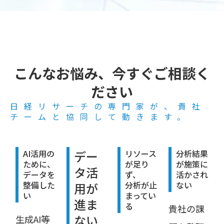
こんなお悩み、今すぐご相談く
ださい
日経リサーチの専門家が、貴社
チームと協同して動きます。
AI活用の
デー
リソース
分析結果
ために、
が足り
が施策に
タ活
データを
ず、
活かされ
整備した
分析が止
ない
用が
い
まってい
進ま
る
貴社の課
ない
生成AI等