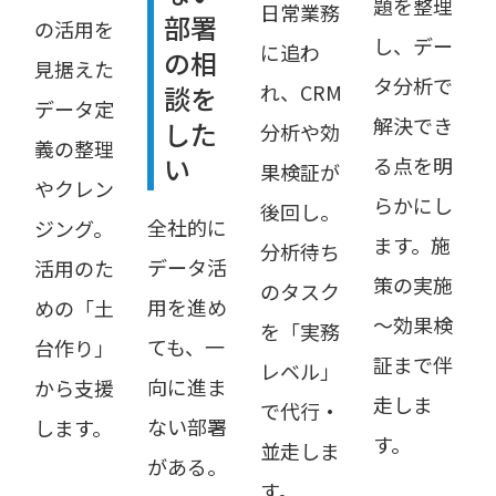
題を整理
日常業務
部署
の活用を
し、デー
に追わ
の相
見据えた
タ分析で
れ、CRM
談を
データ定
解決でき
した
分析や効
義の整理
い
る点を明
果検証が
やクレン
らかにし
後回し。
全社的に
ジング。
ます。施
分析待ち
データ活
活用のた
策の実施
のタスク
用を進め
めの「土
～効果検
を「実務
ても、一
台作り」
証まで伴
レベル」
向に進ま
から支援
走しま
で代行・
ない部署
します。
す。
並走しま
がある。
す。