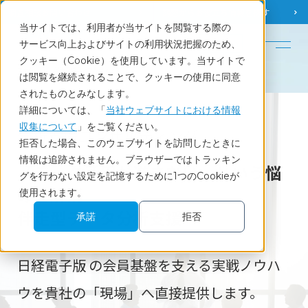
調査相談
お問い合わせ
課題から
お役立ち情報を探す
当サイトでは、利用者が当サイトを閲覧する際の
English
サービス向上およびサイトの利用状況把握のため、
クッキー（Cookie）を使用しています。当サイトで
ホーム
分析支援コンサルティング
は閲覧を継続されることで、クッキーの使用に同意
されたものとみなします。
詳細については、「
当社ウェブサイトにおける情報
収集について
」をご覧ください。
分析支援コンサルティング
拒否した場合、このウェブサイトを訪問したときに
情報は追跡されません。ブラウザーではトラッキン
「データ活用が進まない」という悩
グを行わない設定を記憶するために1つのCookieが
みを解消
使用されます。
伴走型データ分析支援
承諾
拒否
日経電子版 の会員基盤を支える実戦ノウハ
ウを貴社の「現場」へ直接提供します。