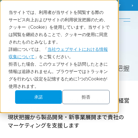
調査相談
お問い合わせ
課題から
お役立ち情報を探す
当サイトでは、利用者が当サイトを閲覧する際の
English
サービス向上およびサイトの利用状況把握のため、
クッキー（Cookie）を使用しています。当サイトで
ホーム
目的別に探す
経営者、役職者、意思決定者の動向把握
は閲覧を継続されることで、クッキーの使用に同意
されたものとみなします。
詳細については、「
当社ウェブサイトにおける情報
収集について
」をご覧ください。
目的別に探す
拒否した場合、このウェブサイトを訪問したときに
経営者、役職者、意思決定者の動向把握
情報は追跡されません。ブラウザーではトラッキン
グを行わない設定を記憶するために1つのCookieが
使用されます。
承諾
拒否
長年の実績・知見と日経グループの信頼性で経営
者の声を収集・分析
現状把握から製品開発・新事業展開まで貴社の
マーケティングを支援します