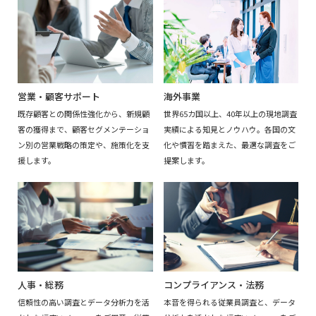
海外事業
営業・顧客サポート
世界65カ国以上、40年以上の現地調査
既存顧客との関係性強化から、新規顧
実績による知見とノウハウ。各国の文
客の獲得まで、顧客セグメンテーショ
化や慣習を踏まえた、最適な調査をご
ン別の営業戦略の策定や、施策化を支
提案します。
援します。
人事・総務
コンプライアンス・法務
信頼性の高い調査とデータ分析力を活
本音を得られる従業員調査と、データ