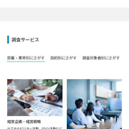
調査サービス
部署・業界別
にさがす
目的別
にさがす
調査対象者別
にさがす
経営企画・経営戦略
サステナビリティ活動、SDGs活動など