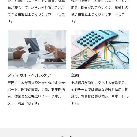
かした幅広いメニューをご用意。従業
分析力を活かした幅広いメニューをご
員が安心して、いきいきと働くことが
用意。問題が起こりにくく、風通しの
できる組織風土づくりをサポートしま
良い組織風土づくりをサポートしま
す。
す。
金融
メディカル・ヘルスケア
市場環境が急速に変化する金融業界。
専門チームが調査設計から分析までサ
金融チームでは豊富な経験と幅広い知
ポート。医療従事者、患者、政策関係
識で、お客様に寄り添い、サポートし
者、従業員など幅広いステークホル
ます。
ダーに調査できます。