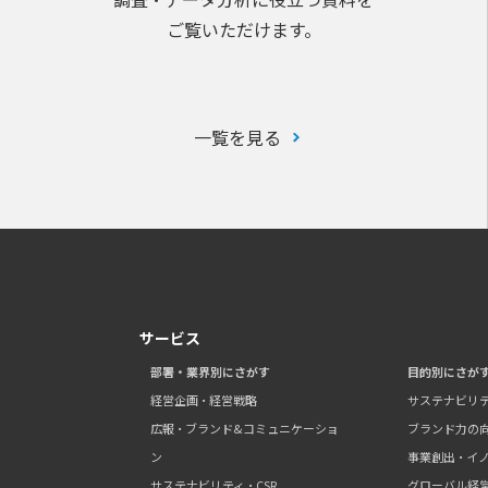
ご覧いただけます。
一覧を見る
サービス
部署・業界別にさがす
目的別にさが
経営企画・経営戦略
サステナビリ
広報・ブランド&コミュニケーショ
ブランド力の
ン
事業創出・イ
サステナビリティ・CSR
グローバル経