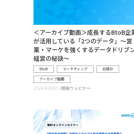
＜アーカイブ動画＞成長するBtoB企
が活用している「2つのデータ」～営
業・マーケを強くするデータドリブ
経営の秘訣～
BtoB
マーケティング
日経ID
アーカイブ動画
2024.9.26/10.2開催ウェビナー