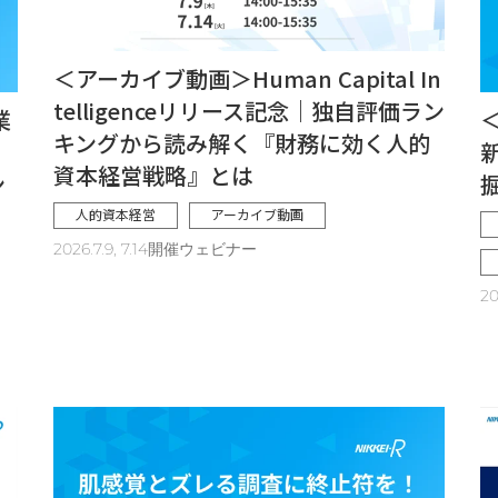
＜アーカイブ動画＞Human Capital In
telligenceリリース記念｜独自評価ラン
業
キングから読み解く『財務に効く人的
資本経営戦略』とは
ン
人的資本経営
アーカイブ動画
2026.7.9, 7.14開催ウェビナー
2