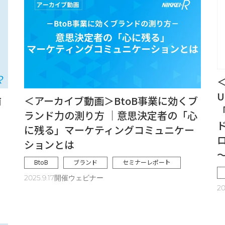
＜
U
前
＜アーカイブ動画＞BtoB事業に効くブ
ランド力の測り方 ｜意思決定者の「心
に残る」マーケティングコミュニケー
ションとは
BtoB
ブランド
セミナーレポート
2025.9.17開催ウェビナー
2