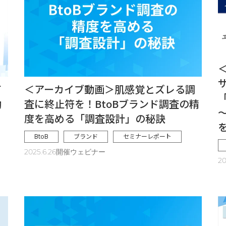
て
＜アーカイブ動画＞肌感覚とズレる調
動
査に終止符を！BtoBブランド調査の精
度を高める「調査設計」の秘訣
BtoB
ブランド
セミナーレポート
2025.6.26開催ウェビナー
2