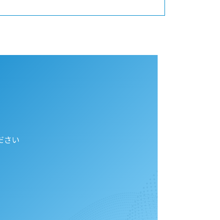
を
ださい