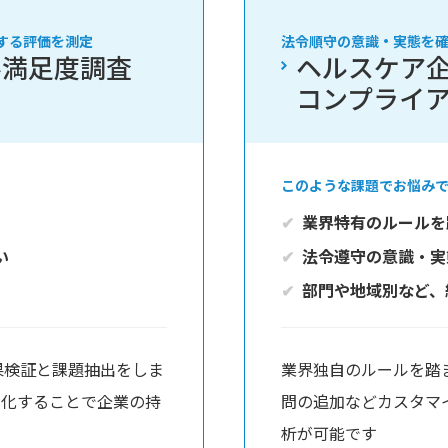
する評価を測定
法令順守の意識・実態を
客満足度調査
ヘルスケア
コンプライ
このような課題でお悩み
業界特有のルールを
い
法令遵守の意識・実
部門や地域別など、
果検証と課題抽出をしま
業界独自のルールを踏
強化することで企業の持
問の追加などカスタマ
析が可能です