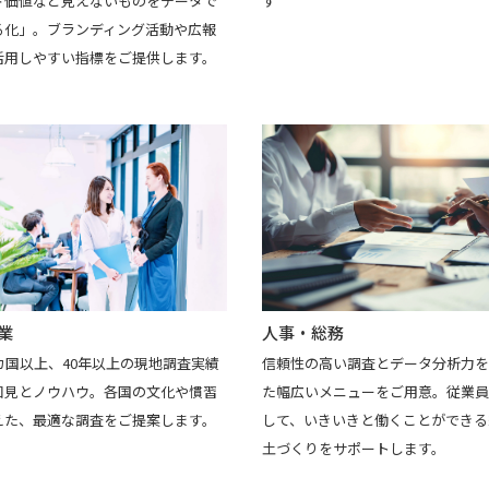
す
ド価値など見えないものをデータで
る化」。ブランディング活動や広報
活用しやすい指標をご提供します。
業
人事・総務
カ国以上、40年以上の現地調査実績
信頼性の高い調査とデータ分析力を
知見とノウハウ。各国の文化や慣習
た幅広いメニューをご用意。従業員
えた、最適な調査をご提案します。
して、いきいきと働くことができる
土づくりをサポートします。