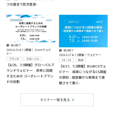
フの進言で処方変更-
受付終了
2026.6.25 & 7.3開催｜ Zoomウェビ
受付終了
ナー
2026.6.17 & 7.2開催 │ウェビナー
ブランド
グローバル
CS・CX
BtoB
【6/25、7/3開催】グローバルブ
【6/17、7/2開催】BtoBCSウェ
ランドウェビナー 世界に挑戦
ビナー 成果につながるCS調査
するための コーポレートブラン
の鉄則 - 経営層から現場まで連
ドの役割
動させて動く-
セミナー一覧を見る