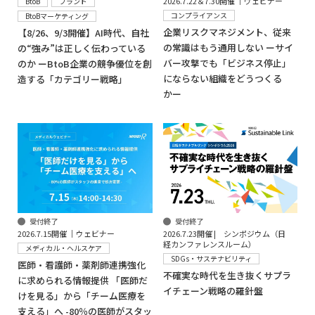
2026.7.22＆7.30開催 │ウェビナー
BtoB
ブランド
コンプライアンス
BtoBマーケティング
企業リスクマネジメント、従来
【8/26、9/3開催】AI時代、自社
の常識はもう通用しない ーサイ
の“強み”は正しく伝わっている
バー攻撃でも「ビジネス停止」
のか ーBtoB企業の競争優位を創
にならない組織をどうつくる
造する「カテゴリー戦略」
かー
受付終了
受付終了
2026.7.23開催 | シンポジウム（日
2026.7.15開催 │ウェビナー
経カンファレンスルーム）
メディカル・ヘルスケア
SDGs・サステナビリティ
医師・看護師・薬剤師連携強化
不確実な時代を生き抜くサプラ
に求められる情報提供 「医師だ
イチェーン戦略の羅針盤
けを見る」から「チーム医療を
支える」へ -80％の医師がスタッ