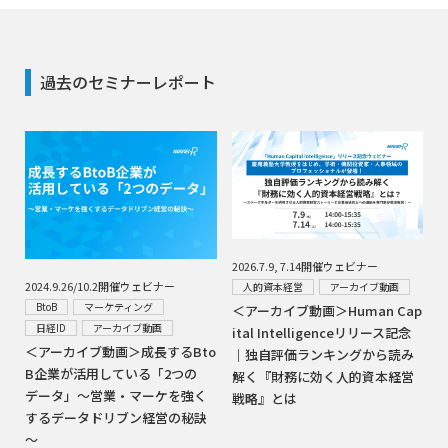
過去のセミナーレポート
2026.7.9, 7.14開催ウェビナー
2024.9.26/10.2開催ウェビナー
人的資本経営
アーカイブ動画
BtoB
マーケティング
＜アーカイブ動画＞Human Cap
日経ID
アーカイブ動画
ital Intelligenceリリース記念
＜アーカイブ動画＞成長するBto
｜独自評価ランキングから読み
B企業が活用している「2つの
解く『財務に効く人的資本経営
データ」～営業・マーケを強く
戦略』とは
するデータドリブン経営の秘訣
～