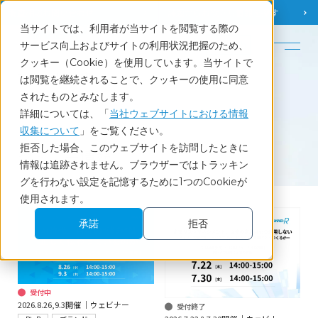
調査相談
お問い合わせ
課題から
お役立ち情報を探す
当サイトでは、利用者が当サイトを閲覧する際の
English
サービス向上およびサイトの利用状況把握のため、
クッキー（Cookie）を使用しています。当サイトで
ホーム
セミナー情報
は閲覧を継続されることで、クッキーの使用に同意
されたものとみなします。
詳細については、「
当社ウェブサイトにおける情報
収集について
」をご覧ください。
Seminar
拒否した場合、このウェブサイトを訪問したときに
セミナー情報
情報は追跡されません。ブラウザーではトラッキン
グを行わない設定を記憶するために1つのCookieが
使用されます。
承諾
拒否
受付中
2026.8.26,9.3開催 │ウェビナー
受付終了