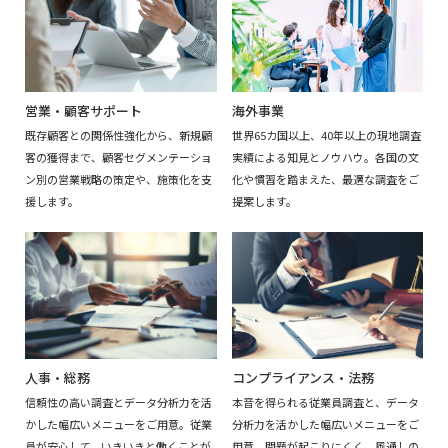
海外事業
営業・顧客サポート
世界65カ国以上、40年以上の現地調査
既存顧客との関係性強化から、新規顧
実績による知見とノウハウ。各国の文
客の獲得まで、顧客セグメンテーショ
化や慣習を踏まえた、最適な調査をご
ン別の営業戦略の策定や、施策化を支
提案します。
援します。
人事・総務
コンプライアンス・法務
信頼性の高い調査とデータ分析力を活
本音を得られる従業員調査と、データ
かした幅広いメニューをご用意。従業
分析力を活かした幅広いメニューをご
員が安心して、いきいきと働くことが
用意。問題が起こりにくく、風通しの