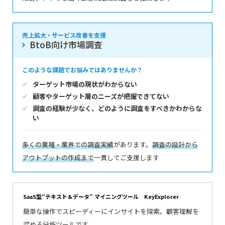
売上拡大・サービス改善を支援
BtoB向け市場調査
このような課題でお悩みではありませんか？
ターゲット市場の現状がわからない
顧客やターゲット層のニーズが把握できてない
調査の経験が少なく、どのように調査をすべきかわからな
い
多くの
業種・業界
での調査実績
があります。
調査の設計から
アウトプットの作成まで
一貫してご支援します
SaaS型“テキスト＆データ” マイニングツール KeyExplorer
簡単な操作でスピーディーにインサイトを探索。顧客理解を
深める分析ツールです