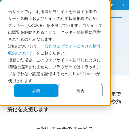
調査相談
お問い合わせ
課題から
お役立ち情報を探す
当サイトでは、利用者が当サイトを閲覧する際の
English
サービス向上およびサイトの利用状況把握のため、
クッキー（Cookie）を使用しています。当サイトで
ホーム
部署・業種別にさがす
営業・顧客サポート
は閲覧を継続されることで、クッキーの使用に同意
されたものとみなします。
詳細については、「
当社ウェブサイトにおける情報
収集について
」をご覧ください。
部署・業種別にさがす
拒否した場合、このウェブサイトを訪問したときに
営業・顧客サポート
情報は追跡されません。ブラウザーではトラッキン
グを行わない設定を記憶するために1つのCookieが
使用されます。
承諾
拒否
既存顧客との関係性強化から新規顧客の獲得まで
顧客セグメンテーション別の営業戦略の策定や施
策化を支援します
― 日経リサーチのサービス ―