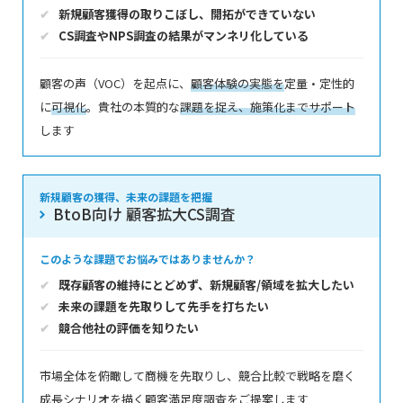
新規顧客獲得の取りこぼし、開拓ができていない
CS調査やNPS調査の結果がマンネリ化している
顧客の声（VOC）を起点に、
顧客体験の実態を
定量・定性的
に
可視化
。貴社の本質的な
課題を捉え、施策化までサポート
します
新規顧客の獲得、未来の課題を把握
BtoB向け 顧客拡大CS調査
このような課題でお悩みではありませんか？
既存顧客の維持にとどめず、新規顧客/領域を拡大したい
未来の課題を先取りして先手を打ちたい
競合他社の評価を知りたい
市場全体を俯瞰して商機を先取りし、競合比較で戦略を磨く
成長シナリオを描く顧客満足度調査をご提案します