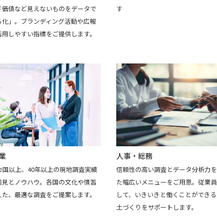
す
ド価値など見えないものをデータで
る化」。ブランディング活動や広報
活用しやすい指標をご提供します。
業
人事・総務
カ国以上、40年以上の現地調査実績
信頼性の高い調査とデータ分析力を
知見とノウハウ。各国の文化や慣習
た幅広いメニューをご用意。従業員
えた、最適な調査をご提案します。
して、いきいきと働くことができる
土づくりをサポートします。