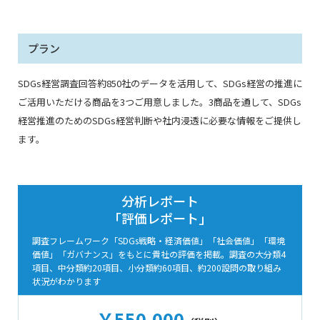
プラン
SDGs経営調査回答約850社のデータを活用して、SDGs経営の推進に
ご活用いただける商品を3つご用意しました。3商品を通して、SDGs
経営推進のためのSDGs経営判断や社内浸透に必要な情報をご提供し
ます。
分析レポート
「評価レポート」
調査フレームワーク「SDGs戦略・経済価値」「社会価値」「環境
価値」「ガバナンス」をもとに貴社の評価を掲載。
調査の大分類4
項目、中分類約20項目、小分類約60項目、約200設問の取り組み
状況がわかります
￥550,000