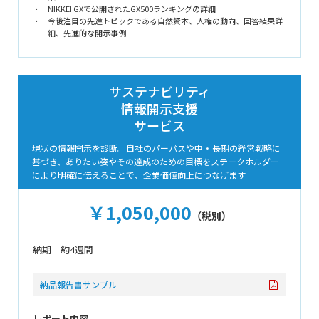
NIKKEI GXで公開されたGX500ランキングの詳細
今後注目の先進トピックである自然資本、人権の動向、回答結果詳
細、先進的な開示事例
サステナビリティ
情報開示支援
サービス
現状の情報開示を診断。自社のパーパスや中・長期の経営戦略に
基づき、ありたい姿やその達成のための目標をステークホルダー
により明確に伝えることで、企業価値向上につなげます
￥1,050,000
（税別）
納期｜約4週間
納品報告書サンプル
レポート内容