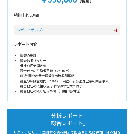
（税別）
納期｜約2週間
レポートサンプル
レポート内容
調査の総評
調査結果サマリー
貴社の評価偏差値
競合他社の平均偏差値（5～10社）
直近5回分の貴社偏差値の時系列推移
調査のほぼ全設問について、自社および指定企業の回答結果
競合他社の取組状況を平均値や社数で表示
競合他社の取り組み事例（自由回答内容）
分析レポート
「総合レポート」
サステナビリティに関する情報開示の診断を新たに追加。
NIKKEI G