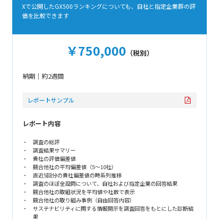
Xで公開したGX500ランキングについても、
自社と指定企業群の評
価を比較できます
￥750,000
（税別）
納期｜約2週間
レポートサンプル
レポート内容
調査の総評
調査結果サマリー
貴社の評価偏差値
競合他社の平均偏差値（5～10社）
直近5回分の貴社偏差値の時系列推移
調査のほぼ全設問について、自社および指定企業の回答結果
競合他社の取組状況を平均値や社数で表示
競合他社の取り組み事例（自由回答内容）
サステナビリティに関する情報開示を調査回答をもとにした診断結
果