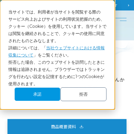
調査相談
お問い合わせ
課題から
お役立ち情報を探す
当サイトでは、利用者が当サイトを閲覧する際の
English
サービス向上およびサイトの利用状況把握のため、
クッキー（Cookie）を使用しています。当サイトで
ホーム
サービス
「日経SDGs経営」分析レポート
は閲覧を継続されることで、クッキーの使用に同意
されたものとみなします。
詳細については、「
当社ウェブサイトにおける情報
Service
収集について
」をご覧ください。
拒否した場合、このウェブサイトを訪問したときに
「日経SDGs経営」分析レポート
情報は追跡されません。ブラウザーではトラッキン
グを行わない設定を記憶するために1つのCookieが
企業価値向上のため、ともにSDGs経営を進めませんか
使用されます。
2026年調査分は8月下旬リニューアル予定
承諾
拒否
SDGs
サステナビリティ
戦略・立案
商品概要資料