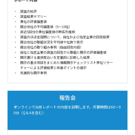
調査の総評
調査結果サマリー
貴社の評価偏差値
競合他社の平均偏差値（5～10社）
直近5回分の貴社偏差値の時系列推移
調査のほぼ全設問について、自社および指定企業の回答結果
競合他社の取組状況を平均値や社数で表示
競合他社の取り組み事例（自由回答内容）
自社と指定企業の調査の回答から取組と開示の評価偏差値
開示置ける進捗度合いを定量的に診断した結果
開示の重点項目をまとめた情報開示チェックリスト弊社リサー
チャーによる評価結果と改善ポイントの提示
先進的な開示事例
報告会
オンラインで分析レポートの内容を説明します。所要時間は60～9
0分（Q＆Aを含む）