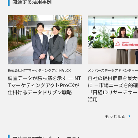
関連する活用事例
株式会社NTTマーケティングアクトProCX
メンバーズデータアドベンチャ
調査データが勝ち筋を示す ― NT
自社の提供価値を最大
TマーケティングアクトProCXが
に －市場ニーズを的
仕掛けるデータドリブン戦略
「日経IDリサーチサ
活用
もっと見る