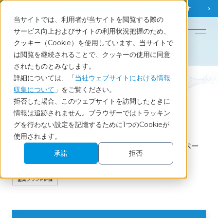
調査相談
お問い合わせ
課題から
お役立ち情報を探す
当サイトでは、利用者が当サイトを閲覧する際の
English
サービス向上およびサイトの利用状況把握のため、
クッキー（Cookie）を使用しています。当サイトで
ホーム
サービス
ブランド戦略サーベイ2025総合評価ランキング
は閲覧を継続されることで、クッキーの使用に同意
されたものとみなします。
詳細については、「
当社ウェブサイトにおける情報
Service
収集について
」をご覧ください。
拒否した場合、このウェブサイトを訪問したときに
ブランド戦略サーベイ
情報は追跡されません。ブラウザーではトラッキン
2025総合評価ランキング
グを行わない設定を記憶するために1つのCookieが
使用されます。
国内最大規模のコーポレートブランド調査データベー
承諾
拒否
ス
企業ブランド評価