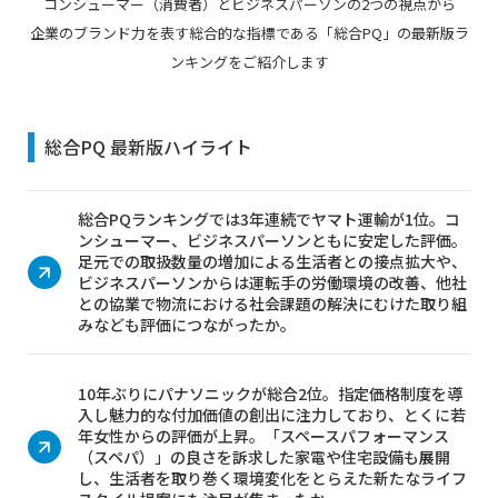
コンシューマー（消費者）とビジネスパーソンの2つの視点から
企業のブランド力を表す総合的な指標である「総合PQ」の最新版ラ
ンキングをご紹介します
総合PQ 最新版ハイライト
総合PQランキングでは3年連続でヤマト運輸が1位。コ
ンシューマー、ビジネスパーソンともに安定した評価。
足元での取扱数量の増加による生活者との接点拡大や、
ビジネスパーソンからは運転手の労働環境の改善、他社
との協業で物流における社会課題の解決にむけた取り組
みなども評価につながったか。
10年ぶりにパナソニックが総合2位。指定価格制度を導
入し魅力的な付加価値の創出に注力しており、とくに若
年女性からの評価が上昇。「スペースパフォーマンス
（スペパ）」の良さを訴求した家電や住宅設備も展開
し、生活者を取り巻く環境変化をとらえた新たなライフ