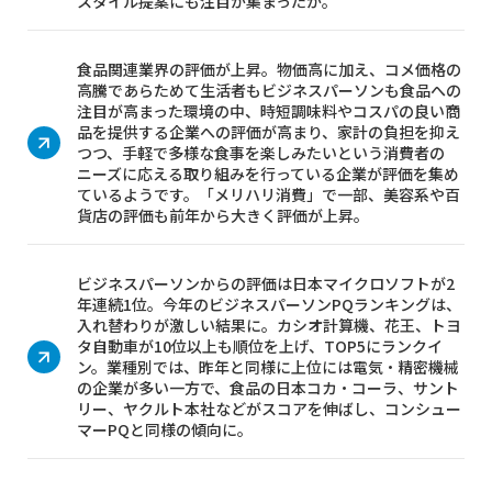
スタイル提案にも注目が集まったか。
食品関連業界の評価が上昇。物価高に加え、コメ価格の
高騰であらためて生活者もビジネスパーソンも食品への
注目が高まった環境の中、時短調味料やコスパの良い商
品を提供する企業への評価が高まり、家計の負担を抑え
つつ、手軽で多様な食事を楽しみたいという消費者の
ニーズに応える取り組みを行っている企業が評価を集め
ているようです。「メリハリ消費」で一部、美容系や百
貨店の評価も前年から大きく評価が上昇。
ビジネスパーソンからの評価は日本マイクロソフトが2
年連続1位。今年のビジネスパーソンPQランキングは、
入れ替わりが激しい結果に。カシオ計算機、花王、トヨ
タ自動車が10位以上も順位を上げ、TOP5にランクイ
ン。業種別では、昨年と同様に上位には電気・精密機械
の企業が多い一方で、食品の日本コカ・コーラ、サント
リー、ヤクルト本社などがスコアを伸ばし、コンシュー
マーPQと同様の傾向に。