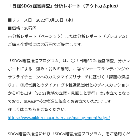
「日経SDGs経営調査」分析レポート（アウトカムplus）
■リリース日：2022年3月16日（水）
■価格：30万円
※分析レポート（ベーシック）または分析レポート（プレミアム）
ご購入企業様には20万円でご提供します。
「SDGs経営推進プログラム」は、①「日経SDGs経営調査」分析レ
ポートによる「強み・弱みの確認」、②インナーブランディングや
サプライチェーンへのカスタマイズリサーチに基づく「課題の深掘
り」、③経営層とのダイアログや推進担当者とのディスカッション
から打ち出す「SDGs戦略の立案・見直しと実行」の3本立てとなっ
ており、SDGs経営の推進に幅広くお役立ていただけます。
詳しくはこちらをご覧ください。
https://www.nikkei-r.co.jp/service/management/sdgs/
SDGs経営の推進にぜひ「SDGs経営推進プログラム」をご活用くだ