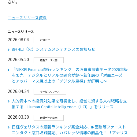
さい。
ニュースリリース資料
ニュースリリース
2026.08.04
お知らせ
8月4日（火）システムメンテナンスのお知らせ
2026.05.20
最新データ公開
「NIKKEI Financial銀行ランキング」の消費者調査データ2026年版
を販売 デジタルとリアルの融合が鍵～若年層の「対面ニーズ」
とアッパーマス層以上の「デジタル重視」が鮮明に～
2026.04.24
サービスリリース
人的資本への投資対効果を可視化し、経営に資する人材戦略を支
援する「Human Capital Intelligence（HCI）」をリリース
2026.03.30
最新データ公開
日経ヴェリタスの最新ランキング完全対応、IR面談等ファースト
コンタクト窓口収録開始、カバレッジ情報の商品化！ 「アナリス