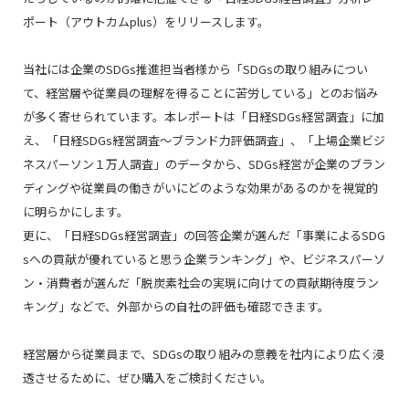
ポート（アウトカムplus）をリリースします。
当社には企業のSDGs推進担当者様から「SDGsの取り組みについ
て、経営層や従業員の理解を得ることに苦労している」とのお悩み
が多く寄せられています。本レポートは「日経SDGs経営調査」に加
え、「日経SDGs経営調査～ブランド力評価調査」、「上場企業ビジ
ネスパーソン１万人調査」のデータから、SDGs経営が企業のブラン
ディングや従業員の働きがいにどのような効果があるのかを視覚的
に明らかにします。
更に、「日経SDGs経営調査」の回答企業が選んだ「事業によるSDG
sへの貢献が優れていると思う企業ランキング」や、ビジネスパーソ
ン・消費者が選んだ「脱炭素社会の実現に向けての貢献期待度ラン
キング」などで、外部からの自社の評価も確認できます。
経営層から従業員まで、SDGsの取り組みの意義を社内により広く浸
透させるために、ぜひ購入をご検討ください。