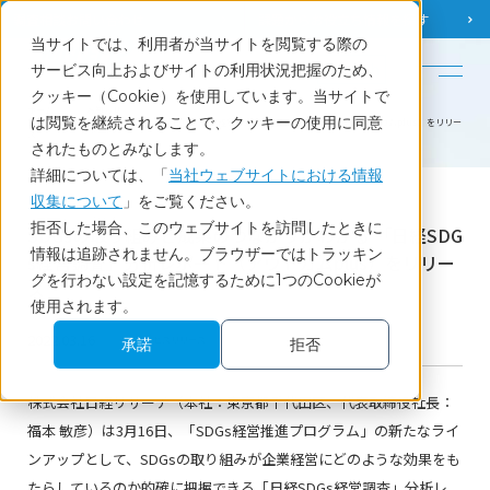
調査相談
お問い合わせ
課題から
お役立ち情報を探す
当サイトでは、利用者が当サイトを閲覧する際の
English
サービス向上およびサイトの利用状況把握のため、
クッキー（Cookie）を使用しています。当サイトで
ホーム
お知らせ
は閲覧を継続されることで、クッキーの使用に同意
SDGsの取り組みと成果のつながりがわかる 「日経SDGs経営調査」分析レポート（アウトカムplus）をリリー
ス
されたものとみなします。
詳細については、「
当社ウェブサイトにおける情報
収集について
」をご覧ください。
News
拒否した場合、このウェブサイトを訪問したときに
SDGsの取り組みと成果のつながりがわかる 「日経SDG
情報は追跡されません。ブラウザーではトラッキン
s経営調査」分析レポート（アウトカムplus）をリリー
グを行わない設定を記憶するために1つのCookieが
ス
使用されます。
2022.03.16
サービスリリース
承諾
拒否
株式会社日経リサーチ（本社：東京都千代田区、代表取締役社長：
福本 敏彦）は3月16日、「SDGs経営推進プログラム」の新たなライ
ンアップとして、SDGsの取り組みが企業経営にどのような効果をも
たらしているのか的確に把握できる「日経SDGs経営調査」分析レ