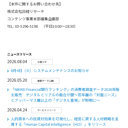
【本件に関するお問い合わせ先】
株式会社日経リサーチ
コンテンツ事業本部編集企画部
TEL: 03-5296-5198 （平日
10:00
～
18:30
）
ニュースリリース
2026.08.04
お知らせ
8月4日（火）システムメンテナンスのお知らせ
2026.05.20
最新データ公開
「NIKKEI Financial銀行ランキング」の消費者調査データ2026年版
を販売 デジタルとリアルの融合が鍵～若年層の「対面ニーズ」
とアッパーマス層以上の「デジタル重視」が鮮明に～
2026.04.24
サービスリリース
人的資本への投資対効果を可視化し、経営に資する人材戦略を支
援する「Human Capital Intelligence（HCI）」をリリース