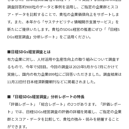
調査回答約900社のデータと事例を活用し、ご指定の企業群とスコ
ア・データを比較することで、貴社の企業価値向上をサポートしま
す。また、本年から「サステナビリティ情報開示支援サービス」を
新たにご提供いたします。貴社のSDGs経営の推進にぜひ「『日経S
DGs経営調査』分析レポート」をご活用ください。
■日経
SDGs
経営調査とは
有力企業に対し、人材活用や生産性向上の取り組みについて調査す
るもので、今年で
5
回目。今回の調査は
2023
年
5
月から
7
月にかけて
実施し、国内の有力企業
899
社にご回答いただきました。調査結果は
11
月
22
日付日本経済新聞朝刊などに掲載されました。
■「日経
SDGs
経営調査」分析レポートの特長
「評価レポート」「総合レポート」の
2
つがあります。「評価レポー
ト」では、日経
SDGs
経営調査の評価の詳細を掲載し、ご指定の企業
群とスコア・データを比較して、貴社の強み・弱みを把握すること
ができます。