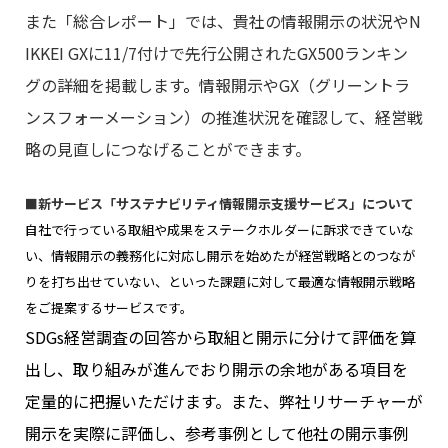
また「総合レポート」では、貴社の情報開示の状況やN
IKKEI GXに11/7付けで先行公開されたGX500ランキン
グの詳細を掲載します
。
情報開示やGX（グリーントラ
ンスフォーメーション）の推進状況を確認して、経営戦
略の見直しにつなげることができます。
■新サービス「サステナビリティ情報開示支援サービス」について
自社で行っている取組や成果をステークホルダーに訴求できていな
い、情報開示の義務化に対応し開示を始めたが経営戦略とのつなが
りを打ち出せていない、といった課題に対して最適な情報開示戦略
をご提案するサービスです。
SDGs経営調査の回答から取組と開示に分けて評価を算
出し、取り組みが進んでおり開示の余地がある項目を
定量的に把握いただけます。また、弊社リサーチャーが
開示を実際に評価し、参考事例として他社の開示事例