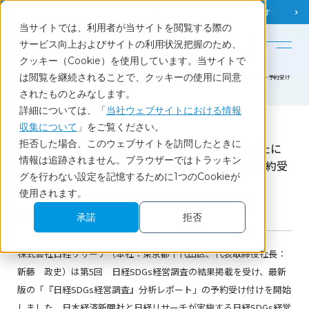
調査相談
お問い合わせ
課題から
お役立ち情報を探す
当サイトでは、利用者が当サイトを閲覧する際の
English
サービス向上およびサイトの利用状況把握のため、
クッキー（Cookie）を使用しています。当サイトで
ホーム
お知らせ
は閲覧を継続されることで、クッキーの使用に同意
「サステナビリティ情報開示支援サービス」を新たにリリース｜「日経SDGs経営調査」分析レポート予約受け
付け開始
されたものとみなします。
詳細については、「
当社ウェブサイトにおける情報
収集について
」をご覧ください。
News
拒否した場合、このウェブサイトを訪問したときに
「サステナビリティ情報開示支援サービス」を新たに
情報は追跡されません。ブラウザーではトラッキン
リリース｜「日経SDGs経営調査」分析レポート予約受
グを行わない設定を記憶するために1つのCookieが
け付け開始
使用されます。
2023.11.22
サービスリリース
承諾
拒否
株式会社日経リサーチ（本社：東京都千代田区、代表取締役社長：
新藤 政史）は第5回 日経SDGs経営調査の結果掲載を受け、最新
版の「『日経SDGs経営調査』分析レポート」の予約受け付けを開始
しました。日本経済新聞社と日経リサーチが実施する日経SDGs経営