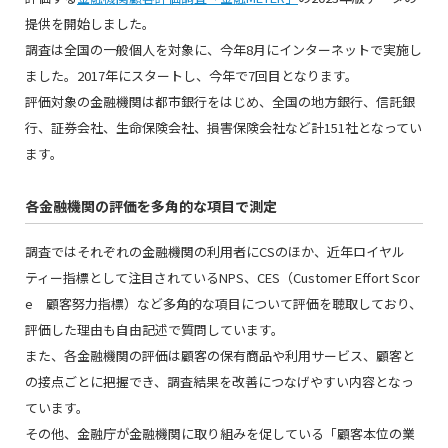
提供を開始しました。
調査は全国の一般個人を対象に、今年8月にインターネットで実施し
ました。2017年にスタートし、今年で7回目となります。
評価対象の金融機関は都市銀行をはじめ、全国の地方銀行、信託銀
行、証券会社、生命保険会社、損害保険会社など計151社となってい
ます。
各金融機関の評価を多角的な項目で測定
調査ではそれぞれの金融機関の利用者にCSのほか、近年ロイヤル
ティー指標として注目されているNPS、CES（Customer Effort Scor
e 顧客努力指標）など多角的な項目について評価を聴取しており、
評価した理由も自由記述で質問しています。
また、各金融機関の評価は顧客の保有商品や利用サービス、顧客と
の接点ごとに把握でき、調査結果を改善につなげやすい内容となっ
ています。
その他、金融庁が金融機関に取り組みを促している「顧客本位の業