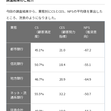
調査結果のご紹介
今回の調査結果から、業態別にCSとCES、NPSの平均値を算出した
ところ、次表のようになりました。
業態
CS
CES
NPS
（顧客満足
（顧客努力
（推奨意
度）
指標）
向）
都市銀行
45.1%
21.0
-67.2
信託銀行
50.7%
18.4
-55.1
地方銀行
46.7%
20.9
-64.9
ネット・流
55.5%
32.2
-50.7
通系銀行
証券会社
48.8%
18.8
-56.2