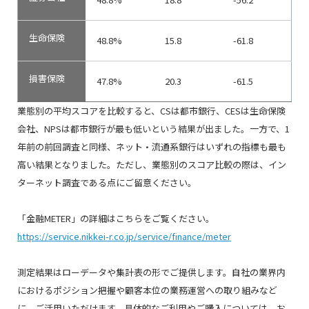
生命保険
48.8%
15.8
-61.8
損害保険
47.8%
20.3
-61.5
業態別の平均スコアを比較すると、CSは都市銀行、CESは生命保険
会社、NPSは都市銀行が最も低いという結果が出ました。一方で、1
年前の前回調査と同様、ネット・流通系銀行はいずれの指標も最も
高い結果となりました。ただし、業態別のスコア比較の際は、イン
ターネット調査である点にご留意ください。
「金融METER」の詳細はこちらをご覧ください。
https://service.nikkei-r.co.jp/service/finance/meter
測定結果はローデータや集計表の形でご提供します。自社の業界内
におけるポジション把握や顧客本位の業務運営への取り組みなど
に、ご活用いただけます。具体的なご利用やご購入については、お