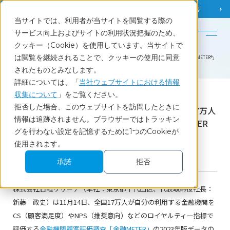
調査相談
お問い合わせ
課題から
お役立ち情報を探す
当サイトでは、利用者が当サイトを閲覧する際の
English
サービス向上およびサイトの利用状況把握のため、
クッキー（Cookie）を使用しています。当サイトで
ホーム
お知らせ
は閲覧を継続されることで、クッキーの使用に同意
身近な金融機関のNPS®（推奨意向）など、全国17万人の大規模データ 金融機関顧客評価調査「金融METER®」
2023年版提供開始
されたものとみなします。
詳細については、「
当社ウェブサイトにおける情報
収集について
」をご覧ください。
News
拒否した場合、このウェブサイトを訪問したときに
身近な金融機関のNPS®（推奨意向）など、全国17万人
情報は追跡されません。ブラウザーではトラッキン
の大規模データ 金融機関顧客評価調査「金融METER
グを行わない設定を記憶するために1つのCookieが
®」2023年版提供開始
使用されます。
2023.11.14
最新データ公開
承諾
拒否
株式会社日経リサーチ（本社：東京都千代田区、代表取締役社長：
新藤 政史）は11月14日、全国17万人が自分の利用する金融機関を
CS（顧客満足度）やNPS（推奨意向）などのロイヤルティー指標で
評価する
金融機関顧客評価調査「金融METER」
の2023年版データの