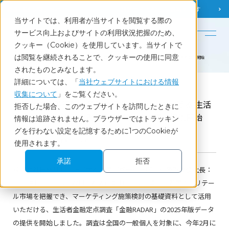
調査相談
お問い合わせ
課題から
お役立ち情報を探す
当サイトでは、利用者が当サイトを閲覧する際の
English
サービス向上およびサイトの利用状況把握のため、
クッキー（Cookie）を使用しています。当サイトで
ホーム
お知らせ
は閲覧を継続されることで、クッキーの使用に同意
消費者の金融行動・意識の把握に活用いただける 生活者金融定点調査「⾦融RADAR®」2025年版提供開始
されたものとみなします。
詳細については、「
当社ウェブサイトにおける情報
News
収集について
」をご覧ください。
消費者の金融行動・意識の把握に活用いただける 生活
拒否した場合、このウェブサイトを訪問したときに
者金融定点調査「⾦融RADAR®」2025年版提供開始
情報は追跡されません。ブラウザーではトラッキン
グを行わない設定を記憶するために1つのCookieが
2026.3.27
最新データ公開
使用されます。
承諾
拒否
株式会社日経リサーチ（本社：東京都千代田区、代表取締役社長：
田中 直巳）は、3月27日、約200項目におよぶ豊富な質問で、リテー
ル市場を把握でき、マーケティング施策検討の基礎資料として活用
いただける、生活者金融定点調査「金融RADAR」の2025年版データ
の提供を開始しました。調査は全国の一般個人を対象に、今年2月に