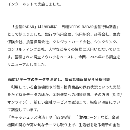
インターネットで実施しました。
「⾦融RADAR」は1983年に「⽇経NEEDS-RADAR⾦融⾏動調査」
として始まりました。銀⾏や信⽤⾦庫、信⽤組合、証券会社、⽣命
保険会社、損害保険会社、クレジットカード会社、シンクタンク、
コンサルティング会社、⼤学など多くの皆様に活⽤いただいていま
す。蓄積された調査ノウハウをベースに、今回、2025年から調査を
リニューアルしました。
幅広いテーマのデータを測定し、豊富な情報量から分析可能
利用している金融機関や貯蓄・投資商品の保有状況といった実態
をたずねたデータのほか、金融機関への相談意向、その方法（対面/
オンライン）、新しい金融サービスの認知まで、幅広い項目につい
て調査しています。
「キャッシュレス決済」や「ESG投資」
「住宅ローン」
など、金融
機関の関心が高い旬なテーマも取り上げ、生活者を巡る最新の金融