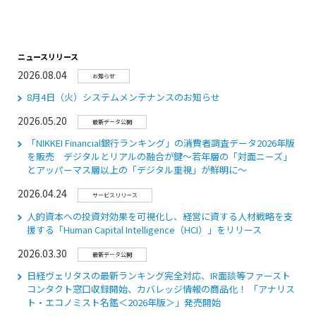
ニュースリリース
2026.08.04
お知らせ
8月4日（火）システムメンテナンスのお知らせ
2026.05.20
最新データ公開
「NIKKEI Financial銀行ランキング」の消費者調査データ2026年版
を販売 デジタルとリアルの融合が鍵～若年層の「対面ニーズ」
とアッパーマス層以上の「デジタル重視」が鮮明に～
2026.04.24
サービスリリース
人的資本への投資対効果を可視化し、経営に資する人材戦略を支
援する「Human Capital Intelligence（HCI）」をリリース
2026.03.30
最新データ公開
日経ヴェリタスの最新ランキング完全対応、IR面談等ファースト
コンタクト窓口収録開始、カバレッジ情報の商品化！ 「アナリス
ト・エコノミスト名鑑＜2026年版＞」発売開始