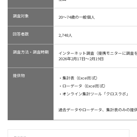
調査対象
20～74歳の一般個人
回答者数
2,748人
調査方法・調査時期
インターネット調査（提携モニターに調査
2026年2月17日～2月19日
提供物
・集計表（Excel形式）
・ローデータ（Excel形式）
・オンライン集計ツール「クロスラボ」
過去データやローデータ、集計表のみの提