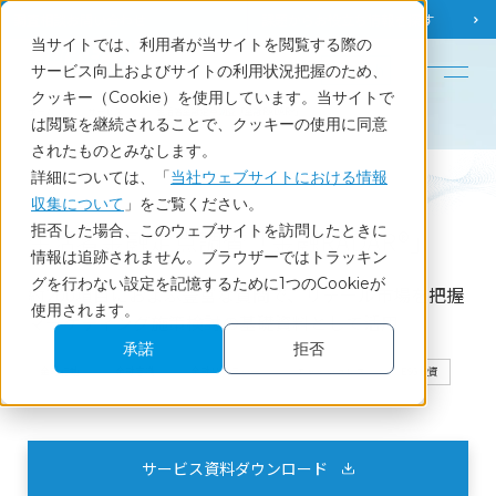
調査相談
お問い合わせ
課題から
お役立ち情報を探す
当サイトでは、利用者が当サイトを閲覧する際の
English
サービス向上およびサイトの利用状況把握のため、
クッキー（Cookie）を使用しています。当サイトで
ホーム
サービス
生活者金融定点調査「金融RADAR®」
は閲覧を継続されることで、クッキーの使用に同意
されたものとみなします。
詳細については、「
当社ウェブサイトにおける情報
Service
収集について
」をご覧ください。
拒否した場合、このウェブサイトを訪問したときに
生活者金融定点調査「金融RADAR®」
情報は追跡されません。ブラウザーではトラッキン
グを行わない設定を記憶するために1つのCookieが
約200項目におよぶ豊富な質問で、リテール市場を把握
使用されます。
マーケティング施策検討の基礎資料として活用
承諾
拒否
金融行動
金融意識
金融リテラシー
キャッシュレス
ESG投資
サービス資料ダウンロード