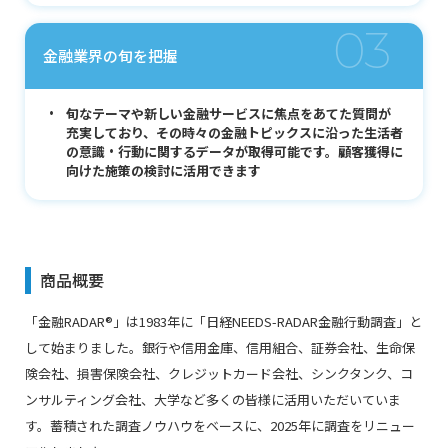
03
金融業界の旬を把握
旬なテーマや新しい金融サービスに焦点をあてた質問が
充実しており、その時々の金融トピックスに沿った生活者
の意識・行動に関するデータが取得可能です。顧客獲得に
向けた施策の検討に活用できます
商品概要
「⾦融RADAR®」は1983年に「⽇経NEEDS-RADAR⾦融⾏動調査」と
して始まりました。銀⾏や信⽤⾦庫、信⽤組合、証券会社、⽣命保
険会社、損害保険会社、クレジットカード会社、シンクタンク、コ
ンサルティング会社、⼤学など多くの皆様に活⽤いただいていま
す。蓄積された調査ノウハウをベースに、2025年に調査をリニュー