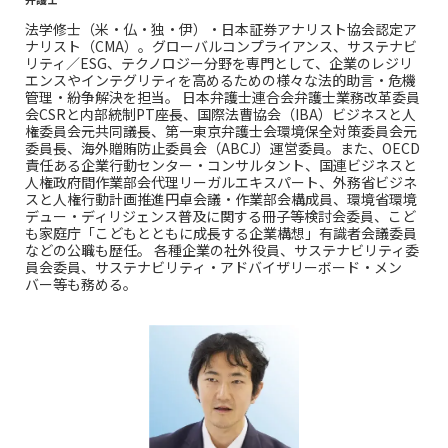
法学修士（米・仏・独・伊）・日本証券アナリスト協会認定ア
ナリスト（CMA）。グローバルコンプライアンス、サステナビ
リティ／ESG、テクノロジー分野を専門として、企業のレジリ
エンスやインテグリティを高めるための様々な法的助言・危機
管理・紛争解決を担当。 日本弁護士連合会弁護士業務改革委員
会CSRと内部統制PT座長、国際法曹協会（IBA）ビジネスと人
権委員会元共同議長、第一東京弁護士会環境保全対策委員会元
委員長、海外贈賄防止委員会（ABCJ）運営委員。また、OECD
責任ある企業行動センター・コンサルタント、国連ビジネスと
人権政府間作業部会代理リーガルエキスパート、外務省ビジネ
スと人権行動計画推進円卓会議・作業部会構成員、環境省環境
デュー・ディリジェンス普及に関する冊子等検討会委員、こど
も家庭庁「こどもとともに成長する企業構想」有識者会議委員
などの公職も歴任。 各種企業の社外役員、サステナビリティ委
員会委員、サステナビリティ・アドバイザリーボード・メン
バー等も務める。