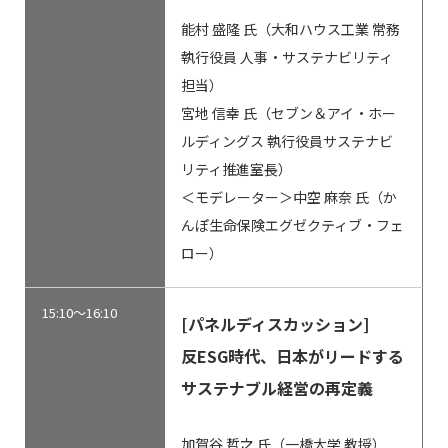
能村 盛隆 氏（大和ハウス工業 常務
執行役員 人事・サステナビリティ
担当）
宮地 信幸 氏（セブン＆アイ・ホー
ルディングス 執行役員サステナビ
リティ推進室長）
＜モデレーター＞中空 麻奈 氏（か
んぽ生命保険エグゼクティブ・フェ
ロー）
15:10～16:10
[パネルディスカッション]
反ESG時代、日本がリードする
サステナブル経営の再定義
加賀谷 哲之 氏（一橋大学 教授）