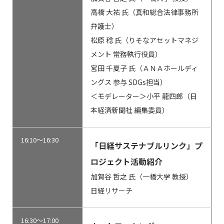
高橋 大祐 氏（真和総合法律事務所
弁護士）
松原 稔 氏（りそなアセットマネジ
メント 常務執行役員）
宮田 千夏子 氏（ＡＮＡホールディ
ングス 参与 SDGs担当）
＜モデレーター＞小平 龍四郎（日
本経済新聞社 編集委員）
16:10～16:30
「日経サステナブルリンク」プ
ロジェクト活動紹介
加賀谷 哲之 氏（一橋大学 教授）
日経リサーチ
16:30～17:00