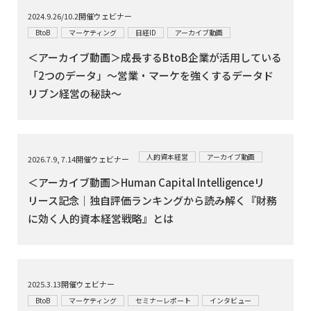
2024.9.26/10.2開催ウェビナー
BtoB
マーケティング
日経ID
アーカイブ動画
＜アーカイブ動画＞成長するBtoB企業が活用している
「2つのデータ」～営業・マーケを強くするデータド
リブン経営の秘訣～
人的資本経営
アーカイブ動画
2026.7.9, 7.14開催ウェビナー
＜アーカイブ動画＞Human Capital Intelligenceリ
リース記念｜独自評価ランキングから読み解く『財務
に効く人的資本経営戦略』とは
2025.3.13開催ウェビナー
BtoB
マーケティング
セミナーレポート
インタビュー