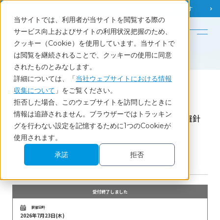
調査相談
お問い合わせ
課題から
お役立ち情報を探す
当サイトでは、利用者が当サイトを閲覧する際の
English
サービス向上およびサイトの利用状況把握のため、
クッキー（Cookie）を使用しています。当サイトで
ホーム
調査・データ分析を学べるセミナー
は閲覧を継続されることで、クッキーの使用に同意
不確実な時代を生き抜くサプライチェーン戦略の羅針盤
されたものとみなします。
詳細については、「
当社ウェブサイトにおける情報
収集について
」をご覧ください。
Seminar
拒否した場合、このウェブサイトを訪問したときに
日経サステナブルリンク シンポジウム2026
情報は追跡されません。ブラウザーではトラッキン
不確実な時代を生き抜くサプライチェーン戦略の羅針
グを行わない設定を記憶するために1つのCookieが
盤
使用されます。
2026.7.23開催 | シンポジウム（日経カンファレンスルーム）
承諾
拒否
SDGs・サステナビリティ
受付終了しました
開催日時
2026年7月23日(木)