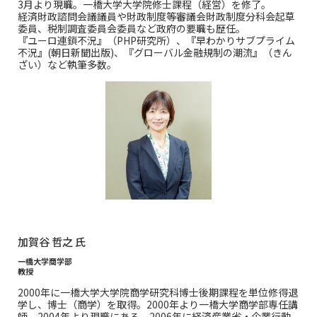
3月より現職。一橋大学大学院修士課程（経営）を修了。
経済財政諮問会議議員や財政制度等審議会財政制度分科会起草
委員、税制調査委員会委員など政府の要職も歴任。
『ユーロ連鎖不況』（PHP研究所）、『早わかりサブプライム
不況』(朝日新聞出版)、『グローバル金融規制の潮流』（きん
ざい）など執筆多数。
加賀谷 哲之 氏
一橋大学商学部
教授
2000年に一橋大学大学院商学研究科博士後期課程を単位修得退
学し、博士（商学）を取得。2000年より一橋大学商学部専任講
師。2004年より現職にある。2006年に経済産業省・企業行動