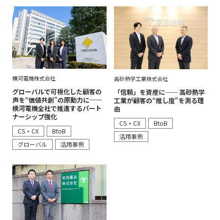
横河電機株式会社
高砂熱学工業株式会社
グローバルで可視化した顧客の
「信頼」を資産に── 高砂熱学
声を“価値共創”の原動力に――
工業が顧客の“推し度”を測る理
横河電機全社で推進するパート
由
ナーシップ強化
CS・CX
BtoB
CS・CX
BtoB
活用事例
グローバル
活用事例