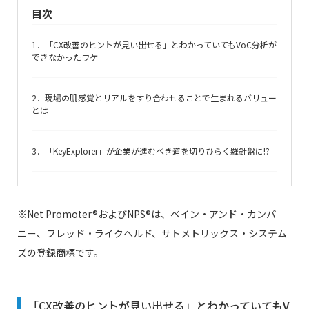
目次
1．「CX改善のヒントが見い出せる」とわかっていてもVoC分析が
できなかったワケ
2．現場の肌感覚とリアルをすり合わせることで生まれるバリュー
とは
3．「KeyExplorer」が企業が進むべき道を切りひらく羅針盤に!?
※Net Promoter®およびNPS®は、ベイン・アンド・カンパ
ニー、フレッド・ライクヘルド、サトメトリックス・システム
ズの登録商標です。
「
CX
改善のヒントが見い出せる」とわかっていても
V