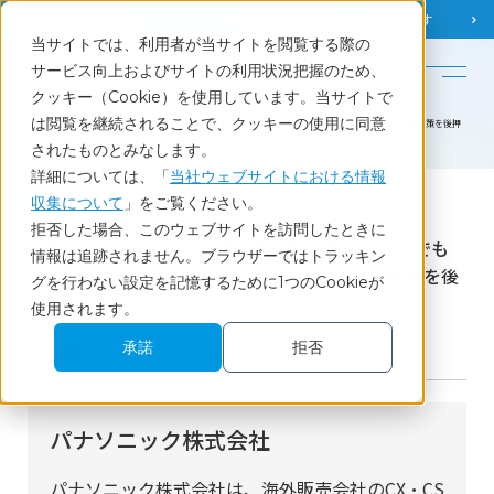
調査相談
お問い合わせ
課題から
お役立ち情報を探す
当サイトでは、利用者が当サイトを閲覧する際の
English
サービス向上およびサイトの利用状況把握のため、
クッキー（Cookie）を使用しています。当サイトで
ホーム
活用事例
は閲覧を継続されることで、クッキーの使用に同意
「顧客の声」起点のNPS®改善施策の実行 ～海外でも「KeyExplorer」でNPS®向上に寄与する改善施策を後押
し
されたものとみなします。
詳細については、「
当社ウェブサイトにおける情報
収集について
」をご覧ください。
Case
拒否した場合、このウェブサイトを訪問したときに
「顧客の声」起点のNPS®改善施策の実行 ～海外でも
情報は追跡されません。ブラウザーではトラッキン
「KeyExplorer」でNPS®向上に寄与する改善施策を後
グを行わない設定を記憶するために1つのCookieが
押し
使用されます。
承諾
拒否
2024.8.5
CS・CX
グローバル
活用事例
パナソニック株式会社
パナソニック株式会社は、海外販売会社のCX・CS