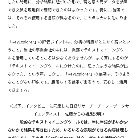
したい時用に、分析結果に紐づいた形で、現地語の元データを参照
でき文脈を現地側で確認できたのはよかったです。特にEU諸国で
は、それぞれ使用する言語が異なるので、この点は大いに助かりま
した。
「
KeyExplorer
」の評価ポイントは、分析の精度がとにかく高いとい
うこと。当社の事業会社の中には、業務でテキストマイニングツー
ルを活用しているところは少なくありませんが、よく耳にするのが
「テキストマイニングツールにかけたのに、思ったような結果が出
なかった」という声。しかし、「
KeyExplorer
」の結果は、そのよう
なことがない印象です。腹落ちする結果が出るので、安心して活用
できますね。
＜以下、インタビューに同席した日経リサーチ チーフ・データサ
イエンティスト 佐藤からの補足説明＞
――一般的なテキストマイニングツールでは、単に単語が多いか少
ないかで結果を導き出すため、いろいろな表現ができる内容は埋も
れがちです。その点「KeyExplorer」はターゲットの特徴的なフ