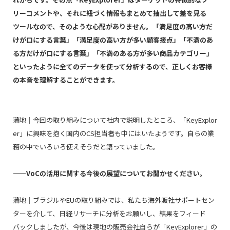
リーコメントや、それに紐づく情報もまとめて抽出して差を見る
ツールなので、そのような心配がありません。「満足度の高い方だ
けが口にする言葉」「満足度の高い方が多い顧客接点」「不満のあ
る方だけが口にする言葉」「不満のある方が多い商品カテゴリー」
といったように全てのデータを使って分析するので、正しくお客様
の本音を理解することができます。
蒲地｜今回の取り組みについて社内で説明したところ、「
KeyExplor
er
」に興味を抱く国内の
CS
担当者も中にはいたようです。自らの業
務の中でいろいろ使えそうだと語っていました。
――VoCの活用に関する今後の展望についてお聞かせください。
蒲地｜ブラジルや
EU
の取り組みでは、私たち海外販社サポートセン
ターを介して、日経リサーチに分析をお願いし、結果をフィード
バックしましたが、今後は現地の販売会社自らが「
KeyExplorer
」の