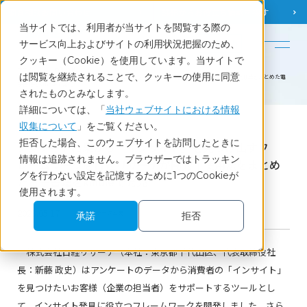
調査相談
お問い合わせ
課題から
お役立ち情報を探す
当サイトでは、利用者が当サイトを閲覧する際の
English
サービス向上およびサイトの利用状況把握のため、
クッキー（Cookie）を使用しています。当サイトで
ホーム
お知らせ
は閲覧を継続されることで、クッキーの使用に同意
アンケート結果から「インサイト」を見つけ出すフレームワークを日経リサーチが開発｜使用法をまとめた電
子書籍をkindleで発売
されたものとみなします。
詳細については、「
当社ウェブサイトにおける情報
収集について
」をご覧ください。
News
拒否した場合、このウェブサイトを訪問したときに
アンケート結果から「インサイト」を見つけ出すフ
情報は追跡されません。ブラウザーではトラッキン
レームワークを日経リサーチが開発｜使用法をまとめ
グを行わない設定を記憶するために1つのCookieが
た電子書籍をkindleで発売
使用されます。
2023.05.17
最新データ公開
承諾
拒否
株式会社日経リサーチ（本社：東京都千代田区、代表取締役社
長：新藤 政史）はアンケートのデータから消費者の「インサイト」
を見つけたいお客様（企業の担当者）をサポートするツールとし
て、インサイト発見に役立つフレームワークを開発しました。さら