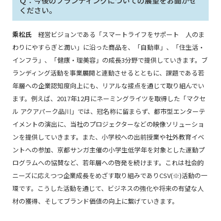
Ｑ：今後のブランディングについての展望をお聞かせ
ください。
乘松氏
経営ビジョンである「スマートライフをサポート 人のま
わりにやすらぎと潤い」に沿った商品を、「自動車」、「住生活・
インフラ」、「健康・理美容」の成長3分野で提供していきます。ブ
ランディング活動を事業展開と連動させるとともに、課題である若
年層への企業認知度向上にも、リアルな接点を通じて取り組んでい
ます。例えば、2017年12月にネーミングライツを取得した「マクセ
ル アクアパーク品川」では、冠名称に留まらず、都市型エンターテ
イメントの演出に、当社のプロジェクターなどの映像ソリューショ
ンを提供していきます。また、小学校への出前授業や社外教育イベ
ントへの参加、京都サンガ主催の小学生低学年を対象とした運動プ
ログラムへの協賛など、若年層への啓発を続けます。これは社会的
ニーズに応えつつ企業成長をめざす取り組みでありCSV(※)活動の一
環です。こうした活動を通じて、ビジネスの強化や将来の有望な人
材の獲得、そしてブランド価値の向上に繋げていきます。