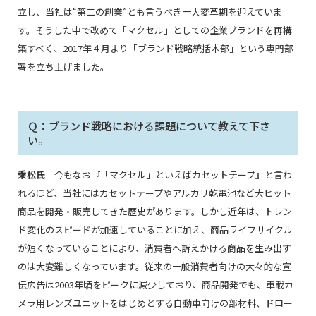
立し、当社は“第二の創業”とも言うべき一大変革期を迎えていま
す。そうした中で改めて「マクセル」としての企業ブランドを再構
築すべく、2017年４月より「ブランド戦略統括本部」という専門部
署を立ち上げました。
Ｑ：ブランド戦略における課題について教えて下さ
い。
乘松氏
今もなお『「マクセル」といえばカセットテープ』と言わ
れるほど、当社にはカセットテープやアルカリ乾電池など大ヒット
商品を開発・販売してきた歴史があります。しかし近年は、トレン
ド変化のスピードが加速していることに加え、商品ライフサイクル
が短くなっていることにより、消費者へ訴えかける商品を生み出す
のは大変難しくなっています。従来の一般消費者向けの大々的な宣
伝広告は2003年頃をピークに減少しており、商品開発でも、車載カ
メラ用レンズユニットをはじめとする自動車向けの部材料、ドロー