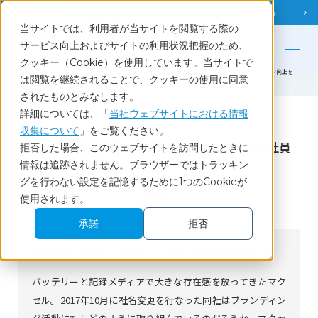
調査相談
お問い合わせ
課題から
お役立ち情報を探す
当サイトでは、利用者が当サイトを閲覧する際の
English
サービス向上およびサイトの利用状況把握のため、
クッキー（Cookie）を使用しています。当サイトで
ホーム
活用事例
ブランド戦略サーベイの活用で的確な施策立案と社員モチベーション向上を
は閲覧を継続されることで、クッキーの使用に同意
されたものとみなします。
詳細については、「
当社ウェブサイトにおける情報
Case
収集について
」をご覧ください。
ブランド戦略サーベイの活用で的確な施策立案と社員
拒否した場合、このウェブサイトを訪問したときに
モチベーション向上を
情報は追跡されません。ブラウザーではトラッキン
グを行わない設定を記憶するために1つのCookieが
2018.07.14
使用されます。
ブランド
活用事例
承諾
拒否
マクセルホールディングス株式会社
バッテリーと記録メディアで大きな存在感を放ってきたマク
セル。2017年10月に社名変更を行なった同社はブランディン