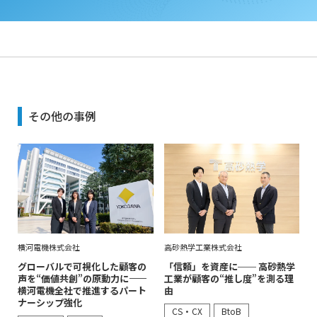
その他の事例
横河電機株式会社
高砂熱学工業株式会社
グローバルで可視化した顧客の
「信頼」を資産に── 高砂熱学
声を“価値共創”の原動力に――
工業が顧客の“推し度”を測る理
横河電機全社で推進するパート
由
ナーシップ強化
CS・CX
BtoB