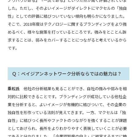
ノウハウがある』『一流である』といった点が高く評価されていま
した。ただし、そのよいイメージがダイレクトにマクセルの「独自
性」としての評価に結びついていない傾向も明らかになりました。
そこで、2018年度はテクノロジーに関するブランディングをより強
めるべく、様々な施策を打っているところです。強みをとことん訴
求することは、弱みをカバーすることにつながると考えているから
です。
Ｑ：ベイジアンネットワーク分析ならではの魅力は？
乘松氏
他社の分析結果も見ることができ、自社の強みや弱みを相
対的に比較できることです。ブランディングが成功している他社企
業を分析すると、よいイメージが有機的に結びついて、その企業の
独自性を形作っている法則が見えてきます。一方、マクセルは「独
自性」に結びつく長所やファクトのつながりを強くすることが課題
としてあげられ、長所をよりわかりやすく表現していくことが必要
であると分かりました。
「企業認知度の向上」
に結実するまでに時