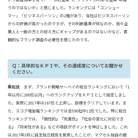
うのではないか」と感じました。ランキングには「コンシュー
マー」「ビジネスパーソン」の2種があり、当社はビジネスパーソン
からの評価が高かったのですが、その判断基準が何なのか、我々企
業人と一般の方との捉え方にギャップがあるのではないかなど、客
観的なブランド調査の必要性を感じたのです。
Ｑ：具体的なＫＰＩや、その達成度についてお聞かせ
ください。
乘松氏
まず、ブランド戦略サーベイの総合ランキングにおいて「1
年以内に200位以内」へのランクアップをＫＰＩとして設定しまし
た。実際に2017年は167位と上昇し、目標をクリアしています。ま
た、スコア増加幅ランキングでは全590社中12位でした。特に総合
ランキングでは、『個性的』『先進性』『社会の変化に対応でき
る』『将来性がある』などの項目がポイントを伸ばしました。これ
は2017年3月に自主独立経営を発表したことが、マクセル独自の価