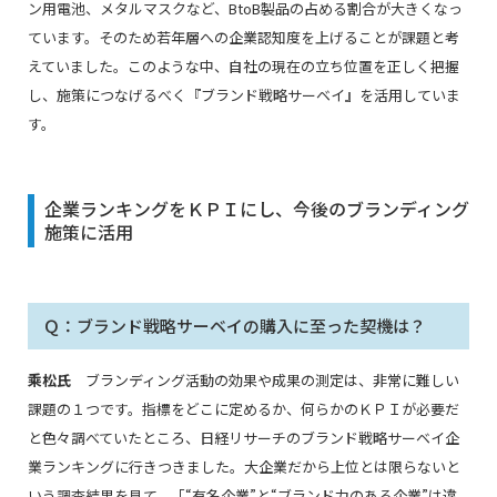
ン用電池、メタルマスクなど、BtoB製品の占める割合が大きくなっ
ています。そのため若年層への企業認知度を上げることが課題と考
えていました。このような中、自社の現在の立ち位置を正しく把握
し、施策につなげるべく『ブランド戦略サーベイ』を活用していま
す。
企業ランキングをＫＰＩにし、今後のブランディング
施策に活用
Ｑ：ブランド戦略サーベイの購入に至った契機は？
乘松氏
ブランディング活動の効果や成果の測定は、非常に難しい
課題の１つです。指標をどこに定めるか、何らかのＫＰＩが必要だ
と色々調べていたところ、日経リサーチのブランド戦略サーベイ企
業ランキングに行きつきました。大企業だから上位とは限らないと
いう調査結果を見て、「“有名企業”と“ブランド力のある企業”は違