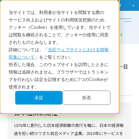
調査相談
お問い合わせ
課題から
お役立ち情報を探す
当サイトでは、利用者が当サイトを閲覧する際の
English
サービス向上およびサイトの利用状況把握のため、
クッキー（Cookie）を使用しています。当サイトで
ホーム
活用事例
は閲覧を継続されることで、クッキーの使用に同意
マーケと営業を分断する「感覚」をどう捨てるか ―日経に学ぶ、データドリブン組織への転換プロセス
されたものとみなします。
詳細については、「
当社ウェブサイトにおける情報
収集について
」をご覧ください。
Case
拒否した場合、このウェブサイトを訪問したときに
マーケと営業を分断する「感覚」をどう捨てるか ―日
情報は追跡されません。ブラウザーではトラッキン
経に学ぶ、データドリブン組織への転換プロセス
グを行わない設定を記憶するために1つのCookieが
使用されます。
2026.6.25
BtoB
マーケティング
活用事例
承諾
拒否
日本経済新聞社
1876年に創刊した日本経済新聞の発行を軸に、日本の経済報
道を担い続けてきた総合メディア企業。2010年にサービスを