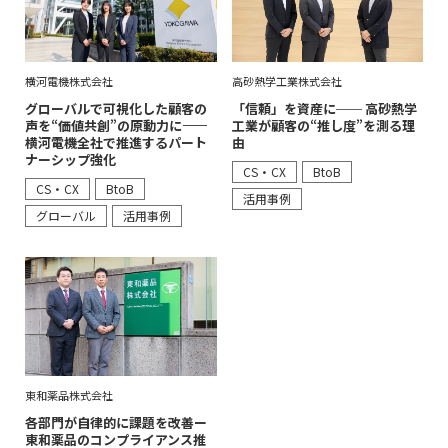
横河電機株式会社
高砂熱学工業株式会社
グローバルで可視化した顧客の
「信頼」を資産に── 高砂熱学
声を“価値共創”の原動力に――
工業が顧客の“推し度”を測る理
横河電機全社で推進するパート
由
ナーシップ強化
CS・CX
BtoB
CS・CX
BtoB
活用事例
グローバル
活用事例
東和薬品株式会社
各部門が自律的に課題を改善ー
東和薬品のコンプライアンス推