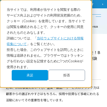
調査相談
お問い合わせ
課題から
お役立ち情報を探す
当サイトでは、利用者が当サイトを閲覧する際の
English
サービス向上およびサイトの利用状況把握のため、
クッキー（Cookie）を使用しています。当サイトで
ホーム
セミナーレポート
は閲覧を継続されることで、クッキーの使用に同意
＜アーカイブ動画＞肌感覚とズレる調査に終止符を！BtoBブランド調査の精度を高める「調査設計」の秘訣
されたものとみなします。
詳細については、「
当社ウェブサイトにおける情報
収集について
」をご覧ください。
Report
拒否した場合、このウェブサイトを訪問したときに
＜アーカイブ動画＞肌感覚とズレる調査に終止符を！B
情報は追跡されません。ブラウザーではトラッキン
toBブランド調査の精度を高める「調査設計」の秘訣
グを行わない設定を記憶するために1つのCookieが
使用されます。
2025.6.26開催ウェビナー
承諾
拒否
BtoB
ブランド
セミナーレポート
近年、BtoB事業においても、企業・製品・サービスのブランド力は
顧客からの選ばれやすさはもちろん、採用や投資など多岐にわたる
活動においてその重要性を増しています。