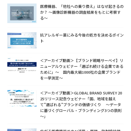
医療機器、「他社への乗り換え」はなぜ起きるの
か？ ～画像診断機器の調査結果をもとに考察す
る～
抗アレルギー薬にみる今後の処方を決めるポイン
ト
＜アーカイブ動画＞【ブランド戦略サーベイ】リ
ニューアルウェビナー「選ばれ続ける企業である
ために」～ 国内最大級1000社の企業ブランド
を一挙測定～
＜アーカイブ動画＞GLOBAL BRAND SURVEY 20
25リリース記念ウェビナー「国、地域を越え
て”選ばれる”ブランドの価値づくり ～データ
に基づくグローバル・ブランディング3つの鉄則
～」