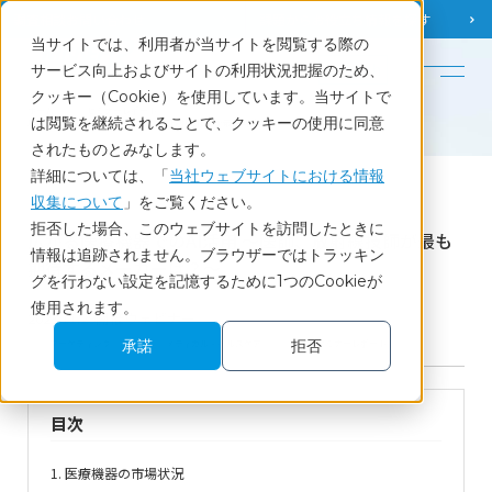
調査相談
お問い合わせ
課題から
お役立ち情報を探す
当サイトでは、利用者が当サイトを閲覧する際の
English
サービス向上およびサイトの利用状況把握のため、
クッキー（Cookie）を使用しています。当サイトで
ホーム
セミナーレポート
は閲覧を継続されることで、クッキーの使用に同意
広がる医療機器でのAI活用 ～医師、放射線技師が最も期待するメーカーは？～
されたものとみなします。
詳細については、「
当社ウェブサイトにおける情報
収集について
」をご覧ください。
Report
拒否した場合、このウェブサイトを訪問したときに
広がる医療機器でのAI活用 ～医師、放射線技師が最も
情報は追跡されません。ブラウザーではトラッキン
期待するメーカーは？～
グを行わない設定を記憶するために1つのCookieが
使用されます。
2023.11.29開催ウェビナー
承諾
拒否
マーケティング
メディカル・ヘルスケア
セミナーレポート
目次
1. 医療機器の市場状況