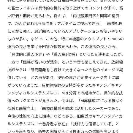
各社に何を期待しているのか自由回答から見ていく。支持の高かっ
た富士フイルムは具体的な機能を取り上げてのコメントが多く、高
い評価と期待が見られた。例えば、「内視鏡専門医と同等の精度
で、がんが疑われる部位をリアルタイムに検出できる」「画像処理
に元から強く、最近開発しているAIアプリケーションも使いやすい
ものが多い」などで、この他、特にAI機器のアウトプットとPACSの
連携の良さを挙げた回答が複数見られた。この連携の良さから、
「具体的に導入予定」や「導入第1候補」といった記述もあったが、
一方で「価格が高いのが残念」という本音も聞こえてきた。放射線
技師からは「研究開発をし続けて大きくなった会社のイメージで期
待している」との声があり、技術の高さが企業イメージ向上に繋
がっているようだ。放射線技師の支持が多かったキヤノン／キヤノ
ンメディカルシステムズはCT、MRI 分野での期待から、具体的な技
術へのリクエストが見られた。例えば、「AI再構成CTによる被ばく
低減と画質向上」「画像再構成を臨床に活用したメーカーであり、
今後の性能の向上に期待」などである。旧東芝のキヤノンメディカ
ルシステムズは「一番身近な存在」「技術力も信頼している」と
いった声もあり、過去の実績からくる技術力への信頼も高いよう