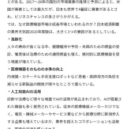
とがある。
2017
～
26
年の国別の市場需要の推移と予測によると、米
国が需要としては最大だが、日本も世界で
4
番目に需要があるとさ
れ、ビジネスチャンスの多さがうかがえる。
では、なぜ医療機器市場は成長市場といわれるのか？日本経済新聞
の業界天気図2023年度版は、大きく3つの要因があるとしている。
・高齢化
人々の寿命が長くなる中、健康維持や予防・未病のための検査の受
診、罹患後は治療のための通院検査も増え、絶対的に医療機器を使
う場面が増えている。
・医療機器そのものの水準の向上
内視鏡・カテーテル手術支援ロボットなど患者・医師双方の負担を
減らせる新製品の開発が様々なところで進んでいる。
・人工知能AIの活用
診断や治療など様々な場面でAIの活用が見込まれており、AIが搭載さ
れた機器も多く発売されている。従来の医療機器メーカーだけでな
く、電気・機械メーカーやサービス業などから医療分野に新規参入
する企業も増えているほか、業界を超えたコラボレーションも活発
で、市場の活況を感じさせる。