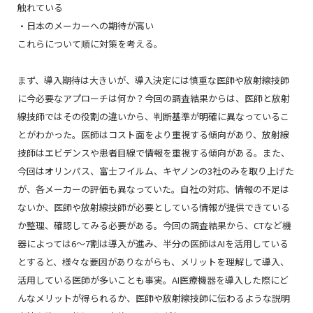
触れている
・日本のメーカーへの期待が高い
これらについて順に対策を考える。
まず、導入期待は大きいが、導入決定には慎重な医師や放射線技師
に今必要なアプローチは何か？今回の調査結果からは、医師と放射
線技師ではその役割の違いから、判断基準が明確に異なっているこ
とがわかった。医師はコスト面をより重視する傾向があり、放射線
技師はエビデンスや患者目線で情報を重視する傾向がある。また、
今回はオリンパス、富士フイルム、キヤノンの3社のみを取り上げた
が、各メーカーの評価も異なっていた。自社の対応、情報の不足は
ないか、医師や放射線技師が必要としている情報が提供できている
か整理、確認してみる必要がある。今回の調査結果から、CTなど機
器によっては6～7割は導入が進み、半分の医師はAIを活用している
とすると、様々な要因がありながらも、メリットを理解して導入、
活用している医師が多いことも事実。AI医療機器を導入した際にど
んなメリットが得られるか、医師や放射線技師に伝わるような説明