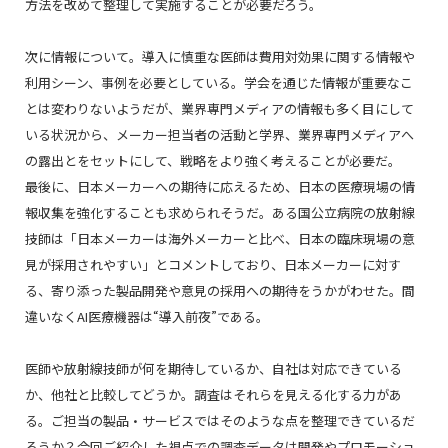
方法を改めて整理して実施することが必要だろう。
次に情報について。導入に慎重な医師は費用対効果に関する情報や
利用シーン、事例を必要としている。学会を通じた情報が重要なこ
とは変わりないようだが、業界専門メディアの情報も多く目にして
いる状況から、メーカー担当者の活動と学界、業界専門メディアへ
の露出とをセットにして、戦略をより強く考えることが必要だ。
最後に、日本メーカーへの期待に応えるため、日本の医療現場の情
報収集を強化することも求められそうだ。ある国公立病院の放射線
技師は「日本メーカーは海外メーカーと比べ、日本の臨床現場の意
見が採用されやすい」とコメントしており、日本メーカーに対す
る、寄り添った製品開発や意見の採用への期待をうかがわせた。間
違いなくAI医療機器は“導入前夜”である。
医師や放射線技師が何を期待しているか、自社は対応できている
か、他社と比較してどうか。調査はそれらを見える化する力があ
る。ご担当の製品・サービスではそのような点を整理できているだ
ろうか？今回ご紹介した視点での調査データは開発やプロモーショ