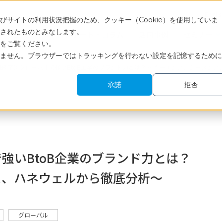
Engli
サイトの利用状況把握のため、クッキー（Cookie）を使用していま
されたものとみなします。
サービス
調査レポート・コラム
活用事例
セミナー
をご覧ください。
ません。ブラウザーではトラッキングを行わない設定を記憶するために
付終了＞グローバルで強いBtoB企業のブランド力とは？ ～キーエンス、シーメン
承諾
拒否
強いBtoB企業のブランド力とは？
ス、ハネウェルから徹底分析～
グローバル