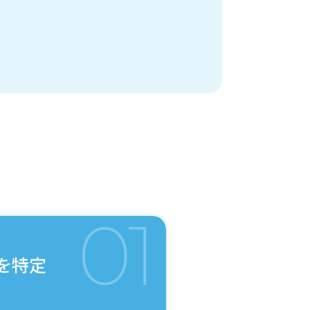
01
を特定