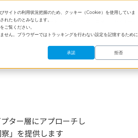
Engli
サイトの利用状況把握のため、クッキー（Cookie）を使用していま
されたものとみなします。
サービス
調査レポート・コラム
活用事例
セミナー
をご覧ください。
ません。ブラウザーではトラッキングを行わない設定を記憶するために
承諾
拒否
ダプター層にアプローチし
洞察」を提供します