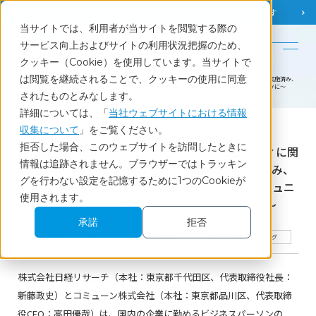
調査相談
お問い合わせ
課題から
お役立ち情報を探す
当サイトでは、利用者が当サイトを閲覧する際の
English
サービス向上およびサイトの利用状況把握のため、
クッキー（Cookie）を使用しています。当サイトで
ホーム
お知らせ
は閲覧を継続されることで、クッキーの使用に同意
【日経リサーチとコミューンによる、コミュニティに関する実態調査】約4割がコミュニティ施策を実施済み、
検討中・興味がある方は約3割～多くの企業でコミュニティ施策が認知・活用されている実態が明らかに～
されたものとみなします。
詳細については、「
当社ウェブサイトにおける情報
収集について
」をご覧ください。
News
拒否した場合、このウェブサイトを訪問したときに
【日経リサーチとコミューンによる、コミュニティに関
情報は追跡されません。ブラウザーではトラッキン
する実態調査】約4割がコミュニティ施策を実施済み、
グを行わない設定を記憶するために1つのCookieが
検討中・興味がある方は約3割～多くの企業でコミュニ
使用されます。
ティ施策が認知・活用されている実態が明らかに～
承諾
拒否
2023.10.30
BtoB
最新データ公開
コンテンツマーケティング
株式会社日経リサーチ（本社：東京都千代田区、代表取締役社長：
新藤政史）とコミューン株式会社（本社：東京都品川区、代表取締
役CEO：高田優哉）は、国内の企業に勤めるビジネスパーソンの