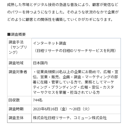
成熟した市場とデジタル技術の急速な普及により、顧客が発信など
のパワーを持つようになりました。そのような状況のなかで企業が
どのように顧客との関係性を構築していくかがカギになります。
■調査概要
調査手法
インターネット調査
（サンプリ
（日経リサーチの日経IDリサーチサービスを利用）
ング）
調査地域
日本国内
調査対象者
・従業員規模10名以上の企業にお勤めで、広報・宣
伝、営業・販売、企画・調査・マーケティングの部
署に在籍・管掌している方で、業務としてマーケ
ティング・ブランディング・広報・宣伝・カスタ
マーサクセスを掌握・担当されている方
回収数
744名
調査時期
2023年6月16日（金）～20日（火）
調査主体
株式会社日経リサーチ、コミューン株式会社