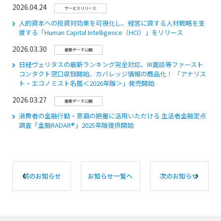
2026.04.24
サービスリリース
人的資本への投資対効果を可視化し、経営に資する人材戦略を支
援する「Human Capital Intelligence（HCI）」をリリース
2026.03.30
最新データ公開
日経ヴェリタスの最新ランキング完全対応、IR面談等ファースト
コンタクト窓口収録開始、カバレッジ情報の商品化！ 「アナリス
ト・エコノミスト名鑑＜2026年版＞」発売開始
2026.03.27
最新データ公開
消費者の金融行動・意識の把握に活用いただける 生活者金融定点
調査「⾦融RADAR®」2025年版提供開始
前のお知らせ
お知らせ一覧へ
次のお知らせ