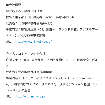
■会社概要
会社名：株式会社日経リサーチ
住所：東京都千代田区内神田2-2-1 鎌倉河岸ビル
代表者：代表取締役社長 新藤政史
事業内容：顧客満足度（CS）調査や、ブランド調査、デジタルマー
ケティングなど各種市場調査
URL：
https://www.nikkei-r.co.jp/
会社名：コミューン株式会社
住所：〒141-0031 東京都品川区西五反田4‐31‐18 目黒テクノビル
2F
代表者：代表取締役CEO 高田優哉
事業内容：コミュニティサクセスプラットフォーム「commmun
e」、効率的なカスタマーサクセスを実現するアクション基盤「Suc
cessHub」の運営
URL：
https://commmune.jp