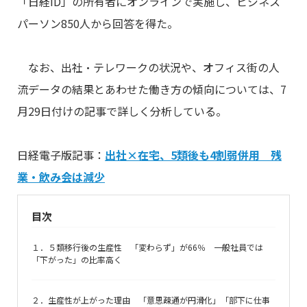
「日経ID」の所有者にオンラインで実施し、ビジネス
パーソン850人から回答を得た。
なお、出社・テレワークの状況や、オフィス街の人
流データの結果とあわせた働き方の傾向については、7
月29日付けの記事で詳しく分析している。
日経電子版記事：
出社×在宅、5類後も4割弱併用 残
業・飲み会は減少
目次
１．５類移行後の生産性 「変わらず」が66％ 一般社員では
「下がった」の比率高く
２．生産性が上がった理由 「意思疎通が円滑化」「部下に仕事