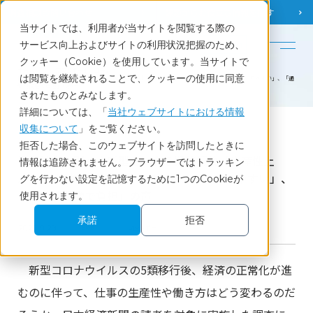
調査相談
お問い合わせ
課題から
お役立ち情報を探す
当サイトでは、利用者が当サイトを閲覧する際の
English
サービス向上およびサイトの利用状況把握のため、
クッキー（Cookie）を使用しています。当サイトで
ホーム
調査レポート・コラム
は閲覧を継続されることで、クッキーの使用に同意
日経読者に聞く｜新型コロナ５類移行後「生産性上がった」2割 －「コミュニケーションとりやすい」、「通
勤時間増で負担」の声－
されたものとみなします。
詳細については、「
当社ウェブサイトにおける情報
収集について
」をご覧ください。
Report
拒否した場合、このウェブサイトを訪問したときに
日経読者に聞く｜新型コロナ５類移行後「生産性上
情報は追跡されません。ブラウザーではトラッキン
がった」2割 －「コミュニケーションとりやすい」、
グを行わない設定を記憶するために1つのCookieが
「通勤時間増で負担」の声－
使用されます。
承諾
拒否
2023.9.29
BtoB
調査レポート
新型コロナウイルスの5類移行後、経済の正常化が進
むのに伴って、仕事の生産性や働き方はどう変わるのだ