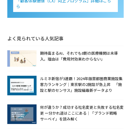
「顧客体験価値（CX）向上プログラム」詳細はこち
ら
よく見られている人気記事
期待高まるAI、それでも8割の医療機関は未導
入。理由は「費用対効果わからない」
ルミネ新宿が3連覇！2024年版首都圏商業施設集
客力ランキング｜東京駅の2施設が急上昇 「施
設と駅のセンサス」施設編最新データより
何が違うか？成功する社名変更と失敗する社名変
更 ー分かれ道はここにある｜「ブランド戦略
サーベイ」を読み解く