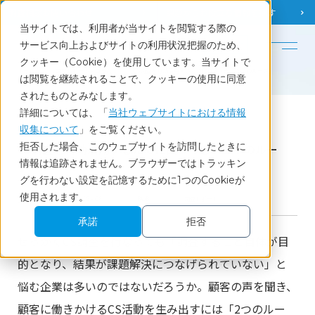
調査相談
お問い合わせ
課題から
お役立ち情報を探す
当サイトでは、利用者が当サイトを閲覧する際の
English
サービス向上およびサイトの利用状況把握のため、
クッキー（Cookie）を使用しています。当サイトで
ホーム
調査レポート・コラム
CS調査を有効活用するために回すべき「２つのループ」
は閲覧を継続されることで、クッキーの使用に同意
されたものとみなします。
詳細については、「
当社ウェブサイトにおける情報
Report
収集について
」をご覧ください。
拒否した場合、このウェブサイトを訪問したときに
CS調査を有効活用するために回すべき「２つのルー
情報は追跡されません。ブラウザーではトラッキン
プ」
グを行わない設定を記憶するために1つのCookieが
使用されます。
2023.1.30
CS・CX
BtoB
調査レポート
承諾
拒否
せっかくCS調査を行なっても「調査すること自体が目
的となり、結果が課題解決につなげられていない」と
悩む企業は多いのではないだろうか。顧客の声を聞き、
顧客に働きかけるCS活動を生み出すには「2つのルー