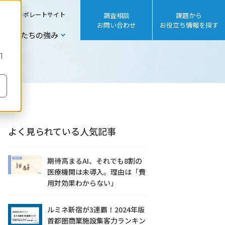
sh
コーポレートサイト
調査相談
課題から
お問い合わせ
お役立ち情報を探す
私たちの強み
1
よく見られている人気記事
期待高まるAI、それでも8割の
医療機関は未導入。理由は「費
用対効果わからない」
ルミネ新宿が3連覇！2024年版
首都圏商業施設集客力ランキン