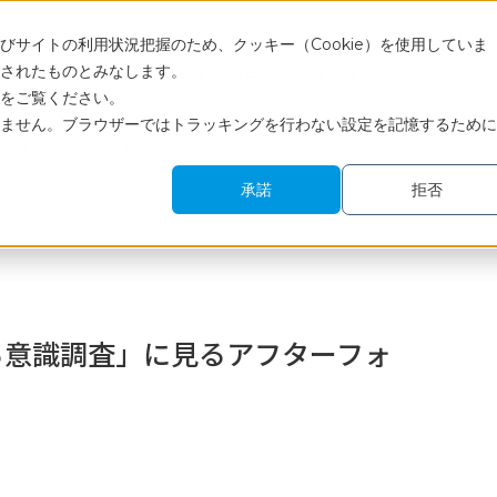
Engli
サイトの利用状況把握のため、クッキー（Cookie）を使用していま
されたものとみなします。
サービス
調査レポート・コラム
活用事例
セミナー
をご覧ください。
ません。ブラウザーではトラッキングを行わない設定を記憶するために
に関する意識調査」に見るアフターフォローの重要性について
承諾
拒否
る意識調査」に見るアフターフォ