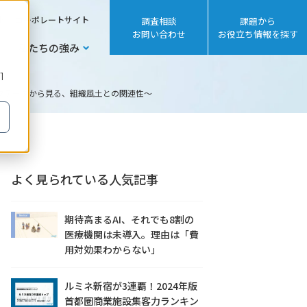
sh
コーポレートサイト
調査相談
課題から
お問い合わせ
お役立ち情報を探す
私たちの強み
1
クデータから見る、組織風土との関連性～
よく見られている人気記事
期待高まるAI、それでも8割の
医療機関は未導入。理由は「費
用対効果わからない」
ルミネ新宿が3連覇！2024年版
首都圏商業施設集客力ランキン