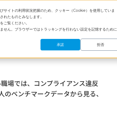
Engli
サイトの利用状況把握のため、クッキー（Cookie）を使用していま
されたものとみなします。
サービス
調査レポート・コラム
活用事例
セミナー
をご覧ください。
ません。ブラウザーではトラッキングを行わない設定を記憶するために
しの良い職場では、コンプライアンス違反は起きにくいのか？～3万人のベンチマー
承諾
拒否
い職場では、コンプライアンス違反
人のベンチマークデータから見る、