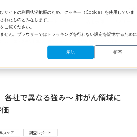
Engli
サイトの利用状況把握のため、クッキー（Cookie）を使用していま
されたものとみなします。
サービス
調査レポート・コラム
活用事例
セミナー
をご覧ください。
ません。ブラウザーではトラッキングを行わない設定を記憶するために
製品力、各社で異なる強み～ 肺がん領域における製薬会社を医師が評価
承諾
拒否
、各社で異なる強み～ 肺がん領域に
評価
ルスケア
調査レポート