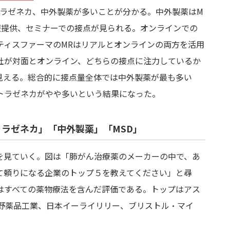
トラゼネカ、中外製薬が多いことが分かる。中外製薬はM
報提供、セミナーでの接点が見られる。オンラインでの
ティスファーマのMRはリアルとオンラインの両方を活用
社が対面とオンライン、どちらの接点に注力しているか
見える。総合的に接点量全体では中外製薬が最も多い
トラゼネカがやや多いという結果になった。
ラゼネカ」「中外製薬」「MSD」
を見ていく。図は「肺がん治療薬のメーカーの中で、あ
て頼りになる企業のトップ５を教えてください」と尋
はすべての薬物療法を含んだ評価である。トップはアス
小野薬品工業、日本イーライリリー、ブリストル・マイ