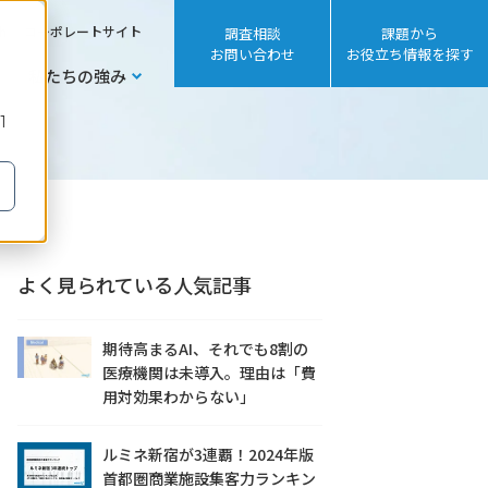
sh
コーポレートサイト
調査相談
課題から
お問い合わせ
お役立ち情報を探す
私たちの強み
1
よく見られている人気記事
期待高まるAI、それでも8割の
医療機関は未導入。理由は「費
用対効果わからない」
ルミネ新宿が3連覇！2024年版
首都圏商業施設集客力ランキン