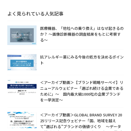
よく見られている人気記事
医療機器、「他社への乗り換え」はなぜ起きるの
か？ ～画像診断機器の調査結果をもとに考察す
る～
抗アレルギー薬にみる今後の処方を決めるポイン
ト
＜アーカイブ動画＞【ブランド戦略サーベイ】リ
ニューアルウェビナー「選ばれ続ける企業である
ために」～ 国内最大級1000社の企業ブランド
を一挙測定～
＜アーカイブ動画＞GLOBAL BRAND SURVEY 20
25リリース記念ウェビナー「国、地域を越え
て”選ばれる”ブランドの価値づくり ～データ