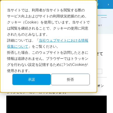
調査相談
お問い合わせ
課題から
お役立ち情報を探す
当サイトでは、利用者が当サイトを閲覧する際の
English
サービス向上およびサイトの利用状況把握のため、
クッキー（Cookie）を使用しています。当サイトで
ホーム
セミナーレポート
顧客インサイト発掘セミナー 顧客の本音聞き出せていますか？
は閲覧を継続されることで、クッキーの使用に同意
されたものとみなします。
詳細については、「
当社ウェブサイトにおける情報
Report
収集について
」をご覧ください。
拒否した場合、このウェブサイトを訪問したときに
顧客インサイト発掘セミナー 顧客の本音聞き出せて
情報は追跡されません。ブラウザーではトラッキン
いますか？
グを行わない設定を記憶するために1つのCookieが
使用されます。
2021.07.14開催ウェビナー
マーケティング
セミナーレポート
承諾
拒否
こちらの動画は2021年7月に株式会社日経リサーチで実施したオン
ラインセミナーのアーカイブになります。