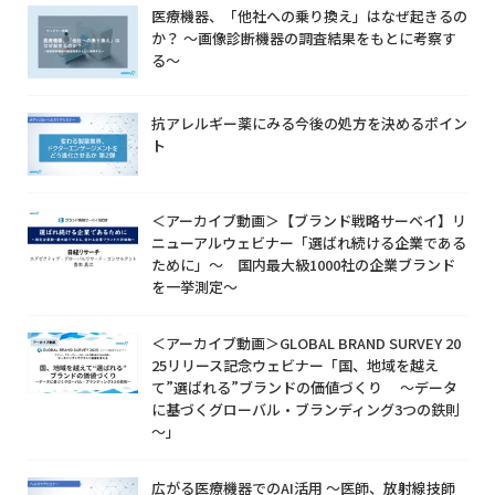
医療機器、「他社への乗り換え」はなぜ起きるの
か？ ～画像診断機器の調査結果をもとに考察す
る～
抗アレルギー薬にみる今後の処方を決めるポイン
ト
＜アーカイブ動画＞【ブランド戦略サーベイ】リ
ニューアルウェビナー「選ばれ続ける企業である
ために」～ 国内最大級1000社の企業ブランド
を一挙測定～
＜アーカイブ動画＞GLOBAL BRAND SURVEY 20
25リリース記念ウェビナー「国、地域を越え
て”選ばれる”ブランドの価値づくり ～データ
に基づくグローバル・ブランディング3つの鉄則
～」
広がる医療機器でのAI活用 ～医師、放射線技師