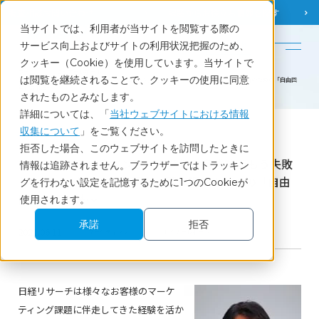
調査相談
お問い合わせ
課題から
お役立ち情報を探す
当サイトでは、利用者が当サイトを閲覧する際の
English
サービス向上およびサイトの利用状況把握のため、
クッキー（Cookie）を使用しています。当サイトで
ホーム
セミナーレポート
は閲覧を継続されることで、クッキーの使用に同意
20分でわかる顧客インサイト発掘 実践動画もう失敗しないマーケティング調査～顧客理解のための「自由回
答」活用法～
されたものとみなします。
詳細については、「
当社ウェブサイトにおける情報
収集について
」をご覧ください。
Report
拒否した場合、このウェブサイトを訪問したときに
20分でわかる顧客インサイト発掘 実践動画もう失敗
情報は追跡されません。ブラウザーではトラッキン
しないマーケティング調査～顧客理解のための「自由
グを行わない設定を記憶するために1つのCookieが
回答」活用法～
使用されます。
承諾
拒否
2021.06.11
マーケティング
セミナーレポート
日経リサーチは様々なお客様のマーケ
ティング課題に伴走してきた経験を活か