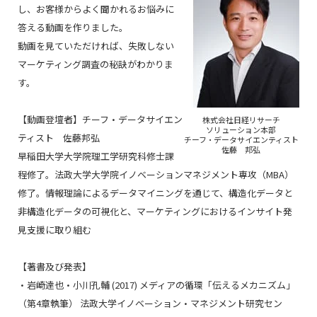
し、お客様からよく聞かれるお悩みに
答える動画を作りました。
動画を見ていただければ、失敗しない
マーケティング調査の秘訣がわかりま
す。
【動画登壇者】チーフ・データサイエン
株式会社日経リサーチ
ソリューション本部
ティスト 佐藤邦弘
チーフ・データサイエンティスト
佐藤 邦弘
早稲田大学大学院理工学研究科修士課
程修了。法政大学大学院イノベーションマネジメント専攻（MBA）
修了。情報理論によるデータマイニングを通じて、構造化データと
非構造化データの可視化と、マーケティングにおけるインサイト発
見支援に取り組む
【著書及び発表】
・岩崎達也・小川孔輔 (2017) メディアの循環「伝えるメカニズム」
（第4章執筆） 法政大学イノベーション・マネジメント研究セン