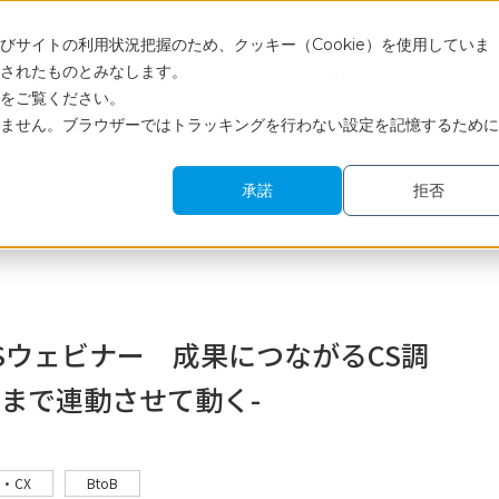
Engli
サイトの利用状況把握のため、クッキー（Cookie）を使用していま
されたものとみなします。
サービス
調査レポート・コラム
活用事例
セミナー
をご覧ください。
ません。ブラウザーではトラッキングを行わない設定を記憶するために
17、7/2開催】BtoBCSウェビナー 成果につながるCS調査の鉄則 - 経営層から現
承諾
拒否
oBCSウェビナー 成果につながるCS調
場まで連動させて動く-
S・CX
BtoB