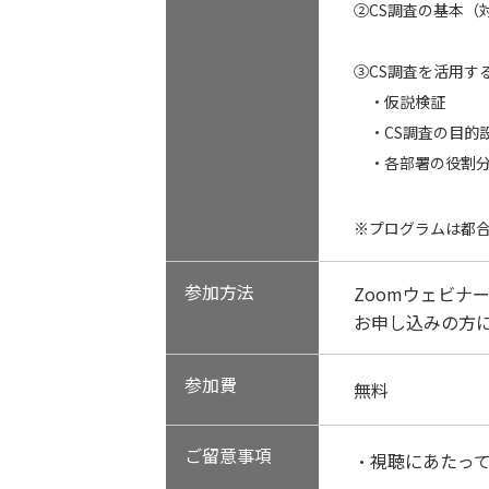
②CS調査の基本（
③CS調査を活用す
・仮説検証
・CS調査の目的
・各部署の役割
※プログラムは都
参加方法
Zoomウェビナ
お申し込みの方に
参加費
無料
ご留意事項
・視聴にあたっ