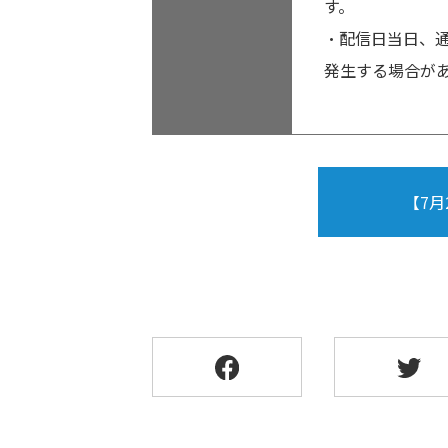
す。
・配信日当日、
発生する場合が
【7月