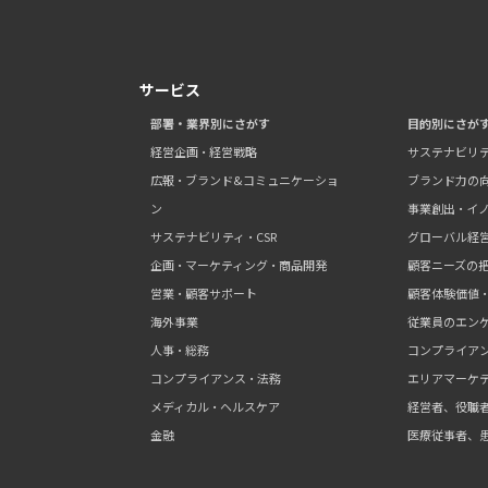
サービス
部署・業界別にさがす
目的別にさが
経営企画・経営戦略
サステナビリ
広報・ブランド&コミュニケーショ
ブランド力の
ン
事業創出・イ
サステナビリティ・CSR
グローバル経
企画・マーケティング・商品開発
顧客ニーズの
営業・顧客サポート
顧客体験価値
海外事業
従業員のエン
人事・総務
コンプライア
コンプライアンス・法務
エリアマーケ
メディカル・ヘルスケア
経営者、役職
金融
医療従事者、