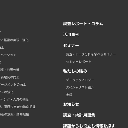
調査レポート・コラム
す
活用事例
ティ経営の実現・強化
セミナー
向上
調査・データ分析を学べるセミナー
ノベーション
セミナーレポート
営
把握・市場分析
私たちの強み
・満足度の向上
データテクノロジー
ゲージメントの向上
スペシャリスト紹介
ンスの強化
実績
ティング・人流の把握
お知らせ
者、意思決定者の動向把握
患者の意識・動向把握
調査・統計用語集
課題からお役立ち情報を探す