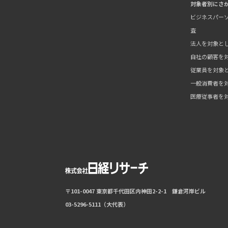
対象者別にさ
ビジネスパーソ
査
法人を対象と
自社の顧客を
従業員を対象
一般消費者を
医療従事者を
〒101-0047 東京都千代田区内神田2-2-1 鎌倉河岸ビル
03-5296-5111（大代表）