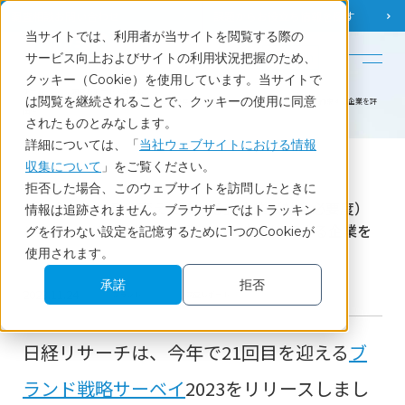
調査相談
お問い合わせ
課題から
お役立ち情報を探す
当サイトでは、利用者が当サイトを閲覧する際の
English
サービス向上およびサイトの利用状況把握のため、
クッキー（Cookie）を使用しています。当サイトで
ホーム
調査レポート・コラム
は閲覧を継続されることで、クッキーの使用に同意
「社会をより良く変えてくれる」企業（社会必要度）とは？ ～20代以下は、明るい未来を約束する企業を評
価～
されたものとみなします。
詳細については、「
当社ウェブサイトにおける情報
収集について
」をご覧ください。
Report
拒否した場合、このウェブサイトを訪問したときに
「社会をより良く変えてくれる」企業（社会必要度）
情報は追跡されません。ブラウザーではトラッキン
とは？ ～20代以下は、明るい未来を約束する企業を
グを行わない設定を記憶するために1つのCookieが
評価～
使用されます。
承諾
拒否
2023.11.24
ブランド
調査レポート
日経リサーチは、今年で
21
回目を迎える
ブ
ランド戦略サーベイ
2023を
リリースしまし