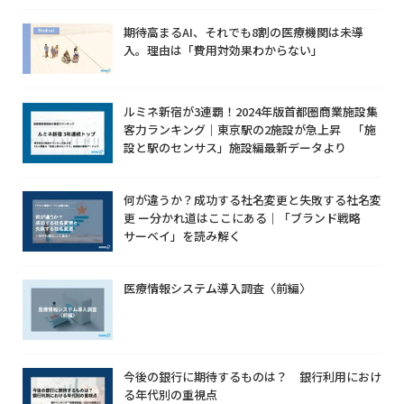
期待高まるAI、それでも8割の医療機関は未導
入。理由は「費用対効果わからない」
ルミネ新宿が3連覇！2024年版首都圏商業施設集
客力ランキング｜東京駅の2施設が急上昇 「施
設と駅のセンサス」施設編最新データより
何が違うか？成功する社名変更と失敗する社名変
更 ー分かれ道はここにある｜「ブランド戦略
サーベイ」を読み解く
医療情報システム導入調査〈前編〉
今後の銀行に期待するものは？ 銀行利用におけ
る年代別の重視点