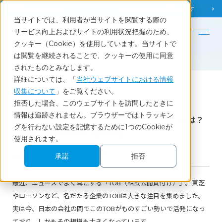
調査相談
お問い合わせ
課題から
お役立ち情報を探す
当サイトでは、利用者が当サイトを閲覧する際の
English
サービス向上およびサイトの利用状況把握のため、
クッキー（Cookie）を使用しています。当サイトで
ホーム
調査レポート・コラム
は閲覧を継続されることで、クッキーの使用に同意
活発化・大型化する日本のTOB市場、その狙いとは？｜データから読み解く経営戦略
されたものとみなします。
詳細については、「
当社ウェブサイトにおける情報
収集について
」をご覧ください。
Report
拒否した場合、このウェブサイトを訪問したときに
企業情報の基礎知識
情報は追跡されません。ブラウザーではトラッキン
活発化・大型化する日本のTOB市場、その狙いとは？
グを行わない設定を記憶するために1つのCookieが
｜データから読み解く経営戦略
使用されます。
2025.8.29
BtoB
マーケティング
承諾
拒否
最近、ニュースでよく耳にする「TOB（株式公開買付け）」。東芝
やローソンなど、名だたる企業のTOBは大きな注目を集めました。
実は今、日本の会社の間でこのTOBがものすごい勢いで活発になっ
ており、しかもその規模も大きくなっています。