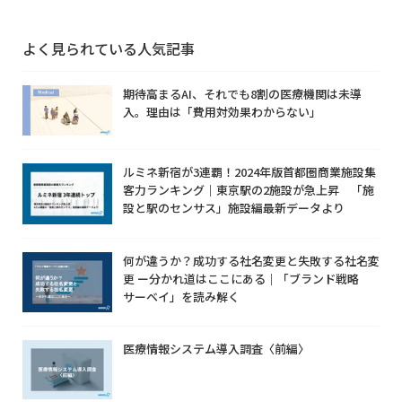
よく見られている人気記事
期待高まるAI、それでも8割の医療機関は未導
入。理由は「費用対効果わからない」
ルミネ新宿が3連覇！2024年版首都圏商業施設集
客力ランキング｜東京駅の2施設が急上昇 「施
設と駅のセンサス」施設編最新データより
何が違うか？成功する社名変更と失敗する社名変
更 ー分かれ道はここにある｜「ブランド戦略
サーベイ」を読み解く
医療情報システム導入調査〈前編〉