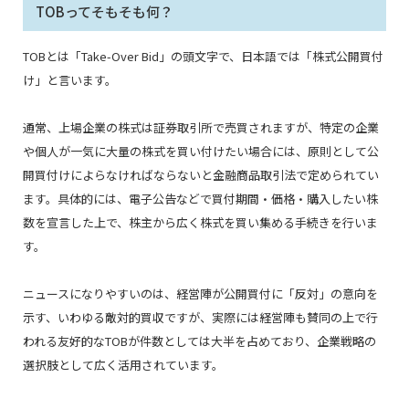
TOBってそもそも何？
TOBとは「Take-Over Bid」の頭文字で、日本語では「株式公開買付
け」と言います。
通常、上場企業の株式は証券取引所で売買されますが、特定の企業
や個人が一気に大量の株式を買い付けたい場合には、原則として公
開買付けによらなければならないと金融商品取引法で定められてい
ます。具体的には、電子公告などで買付期間・価格・購入したい株
数を宣言した上で、株主から広く株式を買い集める手続きを行いま
す。
ニュースになりやすいのは、経営陣が公開買付に「反対」の意向を
示す、いわゆる敵対的買収ですが、実際には経営陣も賛同の上で行
われる友好的なTOBが件数としては大半を占めており、企業戦略の
選択肢として広く活用されています。