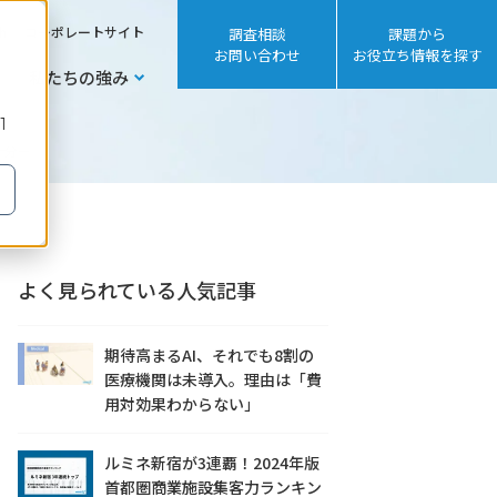
sh
コーポレートサイト
調査相談
課題から
お問い合わせ
お役立ち情報を探す
私たちの強み
1
十分ー
よく見られている人気記事
期待高まるAI、それでも8割の
医療機関は未導入。理由は「費
用対効果わからない」
ルミネ新宿が3連覇！2024年版
首都圏商業施設集客力ランキン