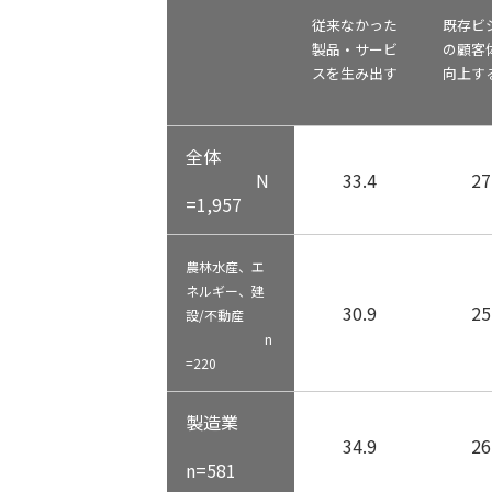
従来なかった
既存ビ
製品・サービ
の顧客
スを生み出す
向上す
全体
N
33.4
27
=1,957
農林水産、エ
ネルギー、建
30.9
25
設/不動産
n
=220
製造業
34.9
26
n=581