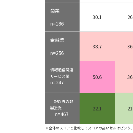
商業
30.1
26
n=186
金融業
38.7
36
n=256
情報通信関連
サービス業
50.6
36
n=247
上記以外の非
22.1
21
製造業
n=467
※全体のスコアと比較してスコアの高いセルはピンク、