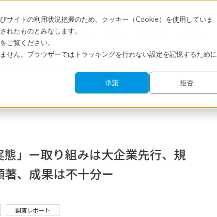
Engli
サイトの利用状況把握のため、クッキー（Cookie）を使用していま
されたものとみなします。
サービス
調査レポート・コラム
活用事例
セミナー
をご覧ください。
ません。ブラウザーではトラッキングを行わない設定を記憶するために
「DXの実態」ー取り組みは大企業先行、規模、業種で差ー 人材不足顕著、成果は不
承諾
拒否
の実態」ー取り組みは大企業先行、規
顕著、成果は不十分ー
調査レポート