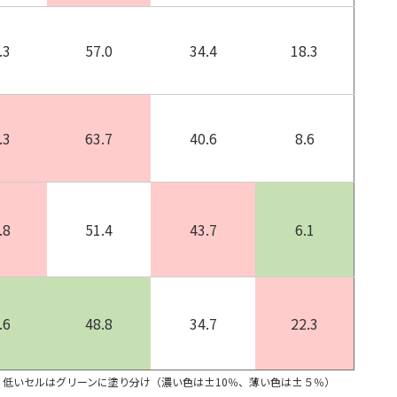
.3
57.0
34.4
18.3
.3
63.7
40.6
8.6
.8
51.4
43.7
6.1
.6
48.8
34.7
22.3
低いセルはグリーンに塗り分け（濃い色は±10％、薄い色は±５％）