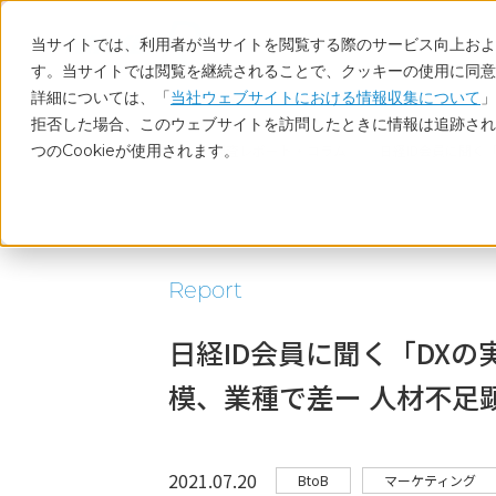
当サイトでは、利用者が当サイトを閲覧する際のサービス向上および
す。当サイトでは閲覧を継続されることで、クッキーの使用に同意
詳細については、「
当社ウェブサイトにおける情報収集について
」
拒否した場合、このウェブサイトを訪問したときに情報は追跡され
つのCookieが使用されます。
ホーム
調査レポート・コラム
日経ID会員に聞く
Report
日経ID会員に聞く「DX
模、業種で差ー 人材不足
2021.07.20
BtoB
マーケティング