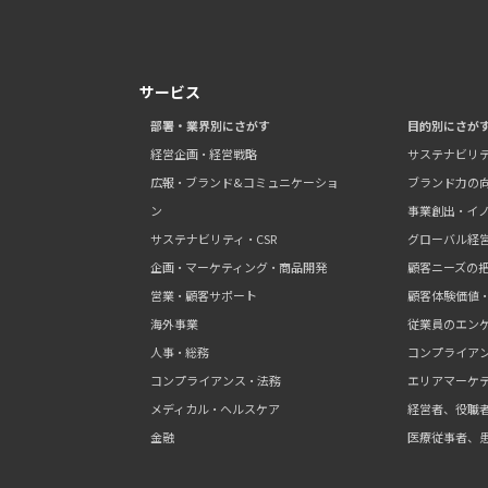
サービス
部署・業界別にさがす
目的別にさが
経営企画・経営戦略
サステナビリ
広報・ブランド&コミュニケーショ
ブランド力の
ン
事業創出・イ
サステナビリティ・CSR
グローバル経
企画・マーケティング・商品開発
顧客ニーズの
営業・顧客サポート
顧客体験価値
海外事業
従業員のエン
人事・総務
コンプライア
コンプライアンス・法務
エリアマーケ
メディカル・ヘルスケア
経営者、役職
金融
医療従事者、