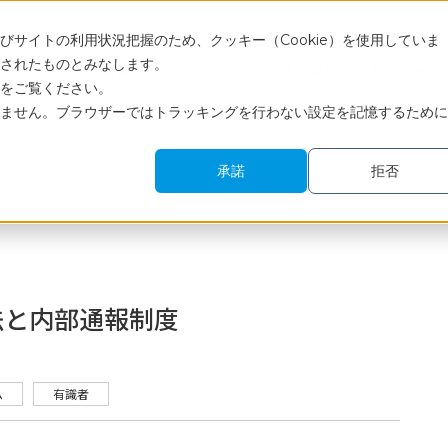
Engli
サイトの利用状況把握のため、クッキー（Cookie）を使用していま
されたものとみなします。
サービス
調査レポート・コラム
活用事例
セミナー
をご覧ください。
ません。ブラウザーではトラッキングを行わない設定を記憶するために
者保護法と内部通報制度
承諾
拒否
法と内部通報制度
ム
有識者