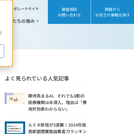
sh
コーポレートサイト
調査相談
課題から
お問い合わせ
お役立ち情報を探す
私たちの強み
1
よく見られている人気記事
期待高まるAI、それでも8割の
医療機関は未導入。理由は「費
用対効果わからない」
ルミネ新宿が3連覇！2024年版
首都圏商業施設集客力ランキン