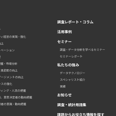
調査レポート・コラム
す
活用事例
ティ経営の実現・強化
セミナー
向上
調査・データ分析を学べるセミナー
ノベーション
セミナーレポート
営
把握・市場分析
私たちの強み
・満足度の向上
データテクノロジー
ゲージメントの向上
スペシャリスト紹介
ンスの強化
実績
ティング・人流の把握
お知らせ
者、意思決定者の動向把握
患者の意識・動向把握
調査・統計用語集
課題からお役立ち情報を探す