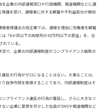
を企業の内部通報窓口や行政機関、報道機関などに通
る保護を受け、通報者に対する解雇や不利益処分が無効
報者保護法の改正案では、通報を理由に労働者を解雇
には「
6
か月以下の拘禁刑か
30
万円以下の罰金」を、法
されている。
況で、企業の内部通報制度がコンプライアンス施策の
。
違反の行為がゼロになることはない。大事なことは、
まり自浄作用を発揮することであり、内部通報制度はそ
ンプライアンス違反の行為が蔓延し、さらに大きなリ
せない企業に愛想を尽かした社員が
SNS
や報道機関など