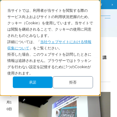
調査相談
お問い合わせ
課題から
お役立ち情報を探す
当サイトでは、利用者が当サイトを閲覧する際の
English
サービス向上およびサイトの利用状況把握のため、
クッキー（Cookie）を使用しています。当サイトで
ホーム
調査レポート・コラム
は閲覧を継続されることで、クッキーの使用に同意
「コンプライアンス・マネジメント大阪セミナー」講演資料の掲載について
されたものとみなします。
詳細については、「
当社ウェブサイトにおける情報
収集について
」をご覧ください。
Report
拒否した場合、このウェブサイトを訪問したときに
「コンプライアンス・マネジメント大阪セミナー」講
情報は追跡されません。ブラウザーではトラッキン
演資料の掲載について
グを行わない設定を記憶するために1つのCookieが
使用されます。
2017.07.25
コンプライアンス
調査レポート
承諾
拒否
7
月1
0日