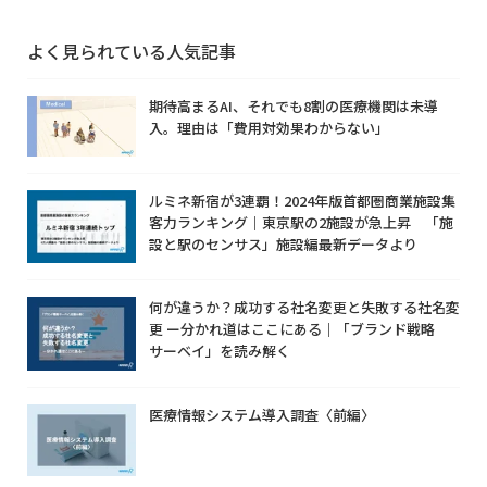
よく見られている人気記事
期待高まるAI、それでも8割の医療機関は未導
入。理由は「費用対効果わからない」
ルミネ新宿が3連覇！2024年版首都圏商業施設集
客力ランキング｜東京駅の2施設が急上昇 「施
設と駅のセンサス」施設編最新データより
何が違うか？成功する社名変更と失敗する社名変
更 ー分かれ道はここにある｜「ブランド戦略
サーベイ」を読み解く
医療情報システム導入調査〈前編〉