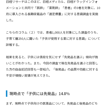
日経リサーチはこのほど、日経メディカル、
日経ドラッグインフォ
メーション
と共同で「医師」「薬剤師」「患者」の3者を対象に、10
月に導入される長期収載品の「選定療養」に対する意識調査を実施
した。
こちらのコラム〈２〉では、患者1,000人を対象にした調査のうち、
子育て層250人に聞いた「子供が使用する薬に対する意識」について
詳報する。
結果を見ると、子供には値段を気にせず「先発品を選ぶ」傾向が強
いことがわかった。また、今回の調査で現在先発品を選ぶと回答し
た方の自由記述回答も一部紹介。「後発品」の品質や効能に対する
不安が根強い実情が見えてきた。
現時点で「子供には先発品」14.8％
まず、現時点で子供向けの医薬品について、先発品と後発品のどち