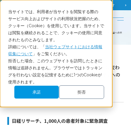
調査相談
お問い合わせ
課題から
お役立ち情報を探す
当サイトでは、利用者が当サイトを閲覧する際の
English
サービス向上およびサイトの利用状況把握のため、
クッキー（Cookie）を使用しています。当サイトで
ホーム
調査レポート・コラム
は閲覧を継続されることで、クッキーの使用に同意
「長期収載品の選定療養」スタートで薬の選択は変わるのか〈２〉－「子供には先発品」10％～後発品への不
安、10月以降の動向注視
されたものとみなします。
詳細については、「
当社ウェブサイトにおける情報
収集について
」をご覧ください。
Report
拒否した場合、このウェブサイトを訪問したときに
「長期収載品の選定療養」スタートで薬の選択は変わ
情報は追跡されません。ブラウザーではトラッキン
るのか〈２〉－「子供には先発品」10％～後発品への
グを行わない設定を記憶するために1つのCookieが
不安、10月以降の動向注視
使用されます。
承諾
拒否
2024.9.24
メディカル・ヘルスケア
調査レポート
日経リサーチ、1,000人の患者対象に緊急調査