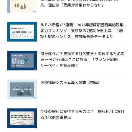
入。理由は「費用対効果わからない」
ルミネ新宿が3連覇！2024年版首都圏商業施設集
客力ランキング｜東京駅の2施設が急上昇 「施
設と駅のセンサス」施設編最新データより
何が違うか？成功する社名変更と失敗する社名変
更 ー分かれ道はここにある｜「ブランド戦略
サーベイ」を読み解く
医療情報システム導入調査〈前編〉
今後の銀行に期待するものは？ 銀行利用におけ
る年代別の重視点