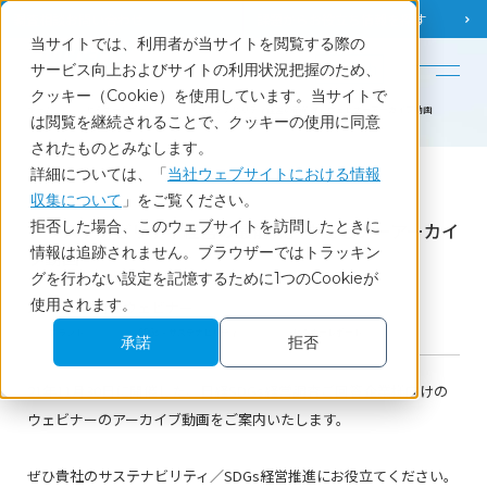
調査相談
お問い合わせ
課題から
お役立ち情報を探す
当サイトでは、利用者が当サイトを閲覧する際の
English
サービス向上およびサイトの利用状況把握のため、
クッキー（Cookie）を使用しています。当サイトで
ホーム
セミナーレポート
「サステナビリティ経営の最前線」ウェビナーアーカイブ動画
は閲覧を継続されることで、クッキーの使用に同意
されたものとみなします。
詳細については、「
当社ウェブサイトにおける情報
Report
収集について
」をご覧ください。
拒否した場合、このウェブサイトを訪問したときに
「サステナビリティ経営の最前線」ウェビナーアーカイ
情報は追跡されません。ブラウザーではトラッキン
ブ動画
グを行わない設定を記憶するために1つのCookieが
使用されます。
2021.11.30開催ウェビナー
ブランド
SDGs・サステナビリティ
セミナーレポート
承諾
拒否
21年11月30日に開催した、日経SDGs経営調査ご回答企業様向けの
ウェビナーのアーカイブ動画をご案内いたします。
ぜひ貴社のサステナビリティ／SDGs経営推進にお役立てください。