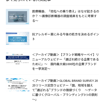
医療機器、「他社への乗り換え」はなぜ起きるの
か？ ～画像診断機器の調査結果をもとに考察す
る～
抗アレルギー薬にみる今後の処方を決めるポイン
ト
＜アーカイブ動画＞【ブランド戦略サーベイ】リ
ニューアルウェビナー「選ばれ続ける企業である
ために」～ 国内最大級1000社の企業ブランド
を一挙測定～
＜アーカイブ動画＞GLOBAL BRAND SURVEY 20
25リリース記念ウェビナー「国、地域を越え
て”選ばれる”ブランドの価値づくり ～データ
に基づくグローバル・ブランディング3つの鉄則
～」