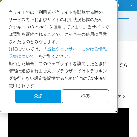
調査相談
お問い合わせ
課題から
お役立ち情報を探す
当サイトでは、利用者が当サイトを閲覧する際の
English
サービス向上およびサイトの利用状況把握のため、
クッキー（Cookie）を使用しています。当サイトで
ホーム
セミナーレポート
第2回：ブランドを支えるロイヤルカスタマーの育て方
は閲覧を継続されることで、クッキーの使用に同意
されたものとみなします。
詳細については、「
当社ウェブサイトにおける情報
Report
収集について
」をご覧ください。
拒否した場合、このウェブサイトを訪問したときに
第2回：ブランドを支えるロイヤルカスタマーの育て方
情報は追跡されません。ブラウザーではトラッキン
グを行わない設定を記憶するために1つのCookieが
2021.06.08開催ウェビナー
ブランド
セミナーレポート
使用されます。
こちらの動画は2021年6月に株式会社日経リサーチで実施したオン
承諾
拒否
ラインセミナーのアーカイブになります。