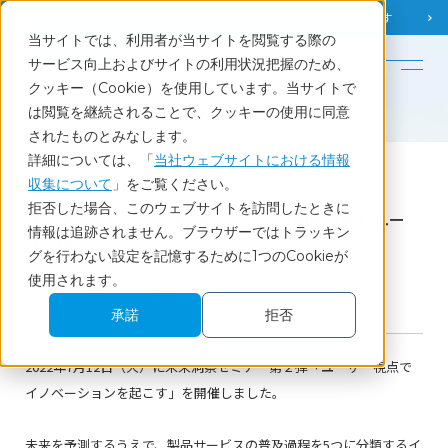
調査相談
お問い合わせ
課題から
お役立ち情報を探す
当サイトでは、利用者が当サイトを閲覧する際の
English
サービス向上およびサイトの利用状況把握のため、
クッキー（Cookie）を使用しています。当サイトで
ホーム
セミナーレポート
は閲覧を継続されることで、クッキーの使用に同意
【未来洞察セミナー第2弾 アーカイブ動画公開】ユーザー視点でイノベーションを起こす
されたものとみなします。
詳細については、「
当社ウェブサイトにおける情報
収集について
」をご覧ください。
Report
拒否した場合、このウェブサイトを訪問したときに
【未来洞察セミナー第2弾 アーカイブ動画公開】ユー
情報は追跡されません。ブラウザーではトラッキン
ザー視点でイノベーションを起こす
グを行わない設定を記憶するために1つのCookieが
使用されます。
2022.07.12開催ウェビナー
承諾
拒否
BtoB
マーケティング
セミナーレポート
2022年7月12日（火）に未来洞察セミナー第２弾「ユーザー視点で
イノベーションを起こす」を開催しました。
未来を予測するうえで、製品サービスの普及過程を5つに分類するイ