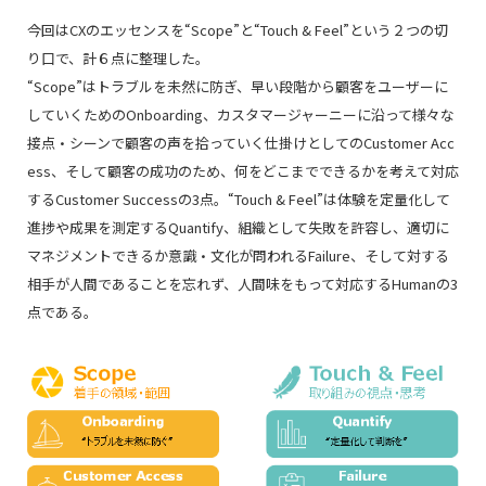
今回はCXのエッセンスを“Scope”と“Touch & Feel”という２つの切
り口で、計６点に整理した。
“Scope”はトラブルを未然に防ぎ、早い段階から顧客をユーザーに
していくためのOnboarding、カスタマージャーニーに沿って様々な
接点・シーンで顧客の声を拾っていく仕掛けとしてのCustomer Acc
ess、そして顧客の成功のため、何をどこまでできるかを考えて対応
するCustomer Successの3点。“Touch & Feel”は体験を定量化して
進捗や成果を測定するQuantify、組織として失敗を許容し、適切に
マネジメントできるか意識・文化が問われるFailure、そして対する
相手が人間であることを忘れず、人間味をもって対応するHumanの3
点である。