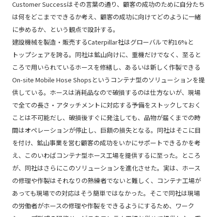
Customer Successはその言葉の通り、顧客の成功のために自分たち
は何をどこまでできるか考え、顧客の成功に向けてどのように一緒
に歩めるか、という観点で設計する。
建設機械を製造・販売するCaterpillar社はグローバルで約16%と
トップシェアを誇る。同社は鉱山向けに、重機だけでなく、至ると
ころで用いられているホースを修繕し、あるいは新しく作製できる
On-site Mobile Hose Shopsというコンテナ型のソリューションを提
供している。ホースは消耗品なので破損するのは仕方ないが、現場
で全ての長さ・アタッチメントに対応する予備をストックしておく
ことは不可能だし、破損後すぐに発注しても、品物が届くまでの時
間はオペレーションが停止し、巨額の損失となる。同社はそこに目
を付け、鉱山事業を営む顧客の成功をいかにサポートできるかを考
え、このいわばコンテナ型ホース工場を提供するに至った。ところ
が、同社はさらにこのソリューションを進化させた。実は、ホース
の修理や作製はそれなりの熟練者でないと難しく、コンテナ工場が
あっても現場での対応はそう簡単ではなかった。そこで同社は現場
の労働者がホースの修理や作製をできるようにするため、ワーク