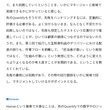
て、また挑戦していくということを、いかにマネージャーと現場で
実践できるかにかかっていると感じる。
先のQuantifyもそうだが、失敗をハンドリングするには、定量的に
評価する必要がある。よく分からないまま、なんとなく不安だから
挑戦しないのではなく、失敗も想定したテストという位置付けで推
進していくことが、ひいては顧客の価値につながるのではないだろ
うか。また、第１回で紹介した生鮮食料品のデリバリーにおける配
達の誤りも、作業フローを俯瞰して、「担当者が悪い」という発想
ではなく、「仕組みが悪い」という発想に立ち、どのように変えた
らよりよくなるのか考え直すことが本質的である、ということを教
えてくれている。
失敗の裏側には挑戦があり、その際の試行錯誤をいかに現場で回
し、マネジメントしていけるかがポイントとなる。
■
Human
Humanという要素で大事なことは、先のQuantifyでの数字やロジッ