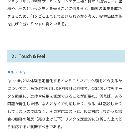
ショップ形式の研修サービスをコンテナ工場と併せて提供した。重
機やホースといったモノを売ることに留まらず、顧客の事業を成功
させるため、何をどこまでしてあげられるかを考え、提供価値の幅
を広げた分かりやすい例といえる。
2．Touch & Feel
■Quantify
Quantifyとは体験を定量化するということだが、体験をどう測るか
については、第2回で説明したKPI設計と同様で、CXにおいてもデー
タを起点に、進捗や成果を測定できることが肝要だ。例えば、ある
問題が発生した際、なんとなくで対応したり、あるいは黙殺したり
してしまうのではなく、その対応コストと、仮に対応しなかった場
合の顧客の離反（売り上げ低下）リスクを定量的に分析した上でど
う対応するか判断すべきである。