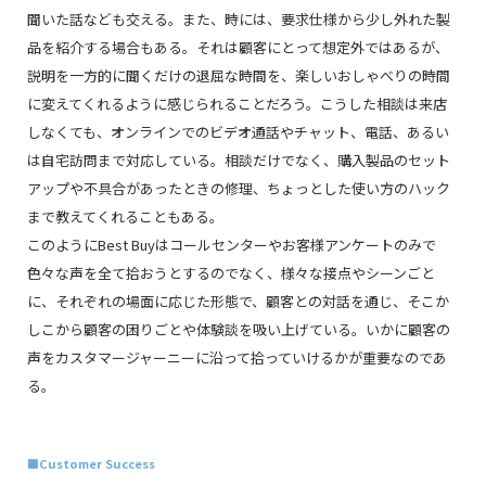
聞いた話なども交える。また、時には、要求仕様から少し外れた製
品を紹介する場合もある。それは顧客にとって想定外ではあるが、
説明を一方的に聞くだけの退屈な時間を、楽しいおしゃべりの時間
に変えてくれるように感じられることだろう。こうした相談は来店
しなくても、オンラインでのビデオ通話やチャット、電話、あるい
は自宅訪問まで対応している。相談だけでなく、購入製品のセット
アップや不具合があったときの修理、ちょっとした使い方のハック
まで教えてくれることもある。
このようにBest Buyはコールセンターやお客様アンケートのみで
色々な声を全て拾おうとするのでなく、様々な接点やシーンごと
に、それぞれの場面に応じた形態で、顧客との対話を通じ、そこか
しこから顧客の困りごとや体験談を吸い上げている。いかに顧客の
声をカスタマージャーニーに沿って拾っていけるかが重要なのであ
る。
■Customer Success