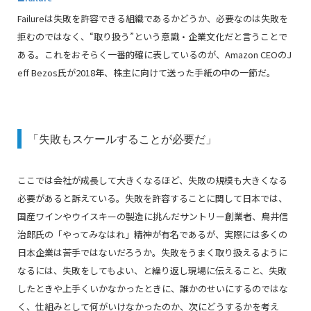
Failu
reは失敗を許容できる組織であるかどうか、必要なのは失敗を
拒むのではなく、“取り扱う”という意識・企業文化だと言うことで
ある。
これをおそらく一番的確に表しているのが、Amazon CEOのJ
eff Bezos氏が2018年、株主に向けて送った手紙の中の一節だ。
「失敗もスケールすることが必要だ」
ここでは会社が成長して大きくなるほど、失敗の規模も大きくなる
必要があると訴えている。失敗を許容することに関して日本では、
国産ワインやウイスキーの製造に挑んだサントリー創業者、鳥井信
治郎氏の「やってみなはれ」精神が有名であるが、実際には多くの
日本企業は苦手ではないだろうか。失敗をうまく取り扱えるように
なるには、失敗をしてもよい、と繰り返し現場に伝えること、失敗
したときや上手くいかなかったときに、誰かのせいにするのではな
く、仕組みとして何がいけなかったのか、次にどうするかを考え