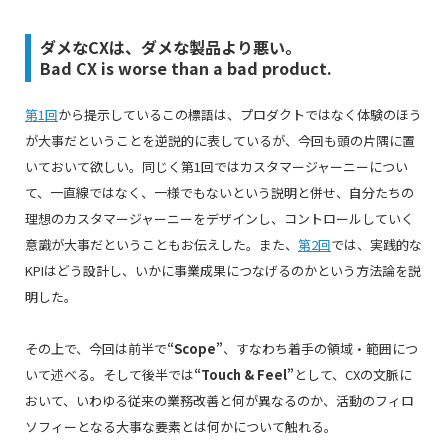
ダメなCXは、ダメな製品より悪い。
Bad CX is worse than a bad product.
第1回
から提示しているこの標語は、プロダクトではなく体験のほう
が大事だということを逆説的に表しているが、今回も頭の片隅に置
いておいて欲しい。同じく第1回ではカスタマージャーニーについ
て、一直線ではなく、一様でもないという説明と併せ、自分たちの
理想のカスタマージャーニーをデザインし、コントロールしていく
意識が大事だということもお伝えした。また、
第2回
では、実践的な
KPIはどう設計し、いかに事業成果につなげるのかという方法論を説
明した。
その上で、今回は前半で
“Scope”
、すなわち着手の領域・範囲につ
いて述べる。そして後半では
“Touch & Feel”
として、CXの文脈に
おいて、いわゆる従来の業務改善と何が異なるのか、活動のフィロ
ソフィーとなる大事な要素とは何かについて触れる。