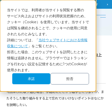
調査相談
お問い合わせ
課題から
お役立ち情報を探す
当サイトでは、利用者が当サイトを閲覧する際の
English
サービス向上およびサイトの利用状況把握のため、
クッキー（Cookie）を使用しています。当サイトで
ホーム
セミナーレポート
は閲覧を継続されることで、クッキーの使用に同意
アメリカ的CX思考 Scope, Touch & Feel -「CX向上セミナー」 CX最前線アメリカから現地報告(3)
されたものとみなします。
詳細については、「
当社ウェブサイトにおける情報
収集について
」をご覧ください。
Report
拒否した場合、このウェブサイトを訪問したときに
アメリカ的CX思考 Scope, Touch & Feel -「CX向上
情報は追跡されません。ブラウザーではトラッキン
セミナー」 CX最前線アメリカから現地報告(3)
グを行わない設定を記憶するために1つのCookieが
使用されます。
2022.03.30開催セミナー
承諾
拒否
CS・CX
グローバル
セミナーレポート
今回はCXに取り組む場合、手始めにどこから着手したらよいか、ま
たそうした取り組みをする上で忘れてはいけないポイントはなにか
を説明したい。