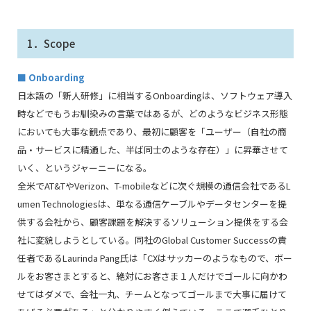
1．Scope
■ Onboarding
日本語の「新人研修」に相当するOnboardingは、ソフトウェア導入
時などでもうお馴染みの言葉ではあるが、どのようなビジネス形態
においても大事な観点であり、最初に顧客を「ユーザー（自社の商
品・サービスに精通した、半ば同士のような存在）」に昇華させて
いく、というジャーニーになる。
全米でAT&TやVerizon、T-mobileなどに次ぐ規模の通信会社であるL
umen Technologiesは、単なる通信ケーブルやデータセンターを提
供する会社から、顧客課題を解決するソリューション提供をする会
社に変貌しようとしている。同社のGlobal Customer Successの責
任者であるLaurinda Pang氏は「CXはサッカーのようなもので、ボー
ルをお客さまとすると、絶対にお客さま１人だけでゴールに向かわ
せてはダメで、会社一丸、チームとなってゴールまで大事に届けて