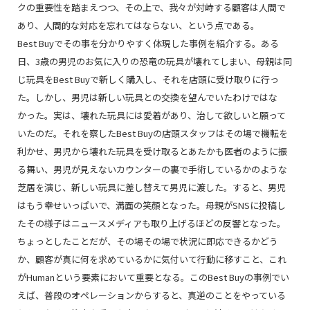
クの重要性を踏まえつつ、その上で、我々が対峙する顧客は人間で
あり、人間的な対応を忘れてはならない、という点である。
Best Buyでその事を分かりやすく体現した事例を紹介する。ある
日、3歳の男児のお気に入りの恐竜の玩具が壊れてしまい、母親は同
じ玩具をBest Buyで新しく購入し、それを店頭に受け取りに行っ
た。しかし、男児は新しい玩具との交換を望んでいたわけではな
かった。実は、壊れた玩具には愛着があり、治して欲しいと願って
いたのだ。それを察したBest Buyの店頭スタッフはその場で機転を
利かせ、男児から壊れた玩具を受け取るとあたかも医者のように振
る舞い、男児が見えないカウンターの裏で手術しているかのような
芝居を演じ、新しい玩具に差し替えて男児に渡した。すると、男児
はもう幸せいっぱいで、満面の笑顔となった。母親がSNSに投稿し
たその様子はニュースメディアも取り上げるほどの反響となった。
ちょっとしたことだが、その場その場で状況に即応できるかどう
か、顧客が真に何を求めているかに気付いて行動に移すこと、これ
がHumanという要素において重要となる。このBest Buyの事例でい
えば、普段のオペレーションからすると、真逆のことをやっている