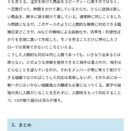
とも言える。注文を受けた商品をスピーディーに渡すのではなく、
一芝居打って、時間をかけて渡しているからだ。さらに店員は新し
い商品を、勝手に袋を開けて渡している。通常時に同じことをした
ら問題になるが、このケースのように人間的な機微に対応できる臨
機応変さこそが、AIなどの機械による自動化や、効率性・利便性ば
かりを念頭に置いて作成した、モノを売ることだけに特化したフ
ローでは実現できないところといえる。
こうした人間的な対応は同じ人間であっても、いきなり出来るとは
限らない。どのような体験を提供できると相手は喜ぶのか、相手は
どんなことを望んでいるのか。それをメンバーが常に考えて実行で
きる組織でなければこうした対応は実現しないが、そのためには一
朝一夕にはいかない組織風土の醸成も必要になってくる。数字や論
理の先に人間がいることを忘れずに、人間味をもって対応すること
で、CXの取り組みは深みが増す。
3．まとめ