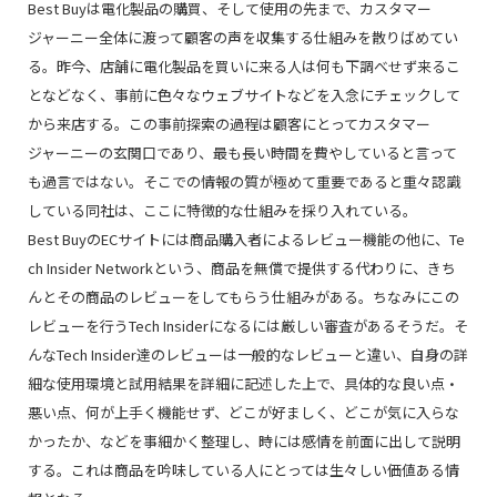
Best Buyは電化製品の購買、そして使用の先まで、カスタマー
ジャーニー全体に渡って顧客の声を収集する仕組みを散りばめてい
る。昨今、店舗に電化製品を買いに来る人は何も下調べせず来るこ
となどなく、事前に色々なウェブサイトなどを入念にチェックして
から来店する。この事前探索の過程は顧客にとってカスタマー
ジャーニーの玄関口であり、最も長い時間を費やしていると言って
も過言ではない。そこでの情報の質が極めて重要であると重々認識
している同社は、ここに特徴的な仕組みを採り入れている。
Best BuyのECサイトには商品購入者によるレビュー機能の他に、Te
ch Insider Networkという、商品を無償で提供する代わりに、きち
んとその商品のレビューをしてもらう仕組みがある。ちなみにこの
レビューを行うTech Insiderになるには厳しい審査があるそうだ。そ
んなTech Insider達のレビューは一般的なレビューと違い、自身の詳
細な使用環境と試用結果を詳細に記述した上で、具体的な良い点・
悪い点、何が上手く機能せず、どこが好ましく、どこが気に入らな
かったか、などを事細かく整理し、時には感情を前面に出して説明
する。これは商品を吟味している人にとっては生々しい価値ある情