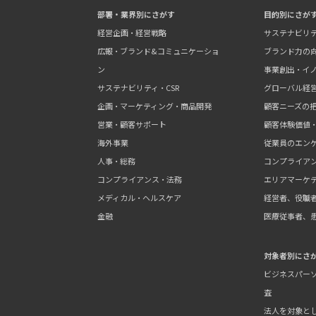
部署・業界別にさがす
目的別にさが
経営企画・経営戦略
サステナビリ
広報・ブランド&コミュニケーショ
ブランド力の
ン
事業創出・イ
サステナビリティ・CSR
グローバル経
企画・マーケティング・商品開発
顧客ニーズの
営業・顧客サポート
顧客体験価値
海外事業
従業員のエン
人事・総務
コンプライア
コンプライアンス・法務
エリアマーケ
メディカル・ヘルスケア
経営者、役職
金融
医療従事者、
対象者別にさ
ビジネスパーソ
査
法人を対象と