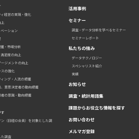
す
活用事例
ティ経営の実現・強化
セミナー
向上
調査・データ分析を学べるセミナー
ノベーション
セミナーレポート
営
把握・市場分析
私たちの強み
・満足度の向上
データテクノロジー
ゲージメントの向上
スペシャリスト紹介
ンスの強化
実績
ティング・人流の把握
お知らせ
者、意思決定者の動向把握
患者の意識・動向把握
調査・統計用語集
課題からお役立ち情報を探す
がす
お問い合わせ
ン（日経ID会員）を対象とした調
メルマガ登録
した調査