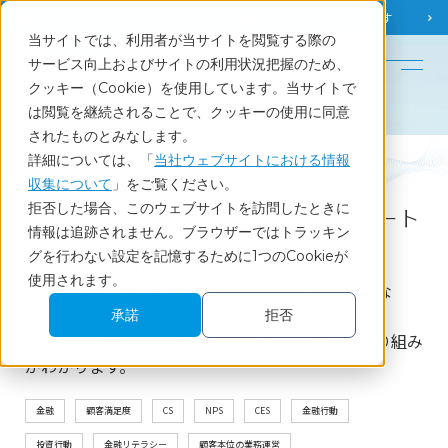
調査相談
お問い合わせ
課題から
お役立ち情報を探す
当サイトでは、利用者が当サイトを閲覧する際の
English
サービス向上およびサイトの利用状況把握のため、
クッキー（Cookie）を使用しています。当サイトで
ホーム
サービス
銀行ランキング「消費者調査」レポート
は閲覧を継続されることで、クッキーの使用に同意
されたものとみなします。
詳細については、「
当社ウェブサイトにおける情報
Service
収集について
」をご覧ください。
拒否した場合、このウェブサイトを訪問したときに
銀行ランキング「消費者調査」レポート
情報は追跡されません。ブラウザーではトラッキン
グを行わない設定を記憶するために1つのCookieが
85行の利用者約11,000人による評価データ
使用されます。
都市銀行からネット銀行まで、利用者はどのような
サービスを評価しているのか、
承諾
拒否
他行との比較などを通じて、自行が優先すべき取り組み
がわかります。
金融
顧客満足度
CS
NPS
CES
金融行動
投資行動
金融リテラシー
顧客本位の業務運営