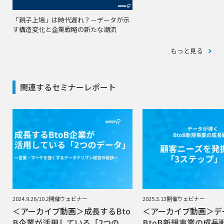
「親子上場」は時代遅れ？－データが示
す構造変化と企業戦略の新たな潮流
もっと見る
関連するセミナーレポート
2024.9.26/10.2開催ウェビナー
2025.3.13開催ウェビナー
＜アーカイブ動画＞成長するBto
＜アーカイブ動画＞デ
B企業が活用している「2つの
BtoB新規事業の成長