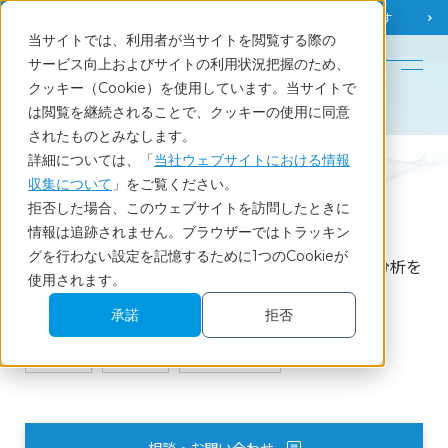
調査相談
お問い合わせ
課題から
お役立ち情報を探す
当サイトでは、利用者が当サイトを閲覧する際の
English
サービス向上およびサイトの利用状況把握のため、
クッキー（Cookie）を使用しています。当サイトで
ホーム
サービス
マーケティングリサーチ全般
は閲覧を継続されることで、クッキーの使用に同意
されたものとみなします。
詳細については、「
当社ウェブサイトにおける情報
Service
収集について
」をご覧ください。
拒否した場合、このウェブサイトを訪問したときに
マーケティングリサーチ全般
情報は追跡されません。ブラウザーではトラッキン
グを行わない設定を記憶するために1つのCookieが
マーケティング課題に応じた最適な手法・項目・分析を
使用されます。
組み立て
売上拡大やサービス改善をサポートします
承諾
拒否
インサイト
課題の整理
マーケティング支援
相談・お問い合わせ