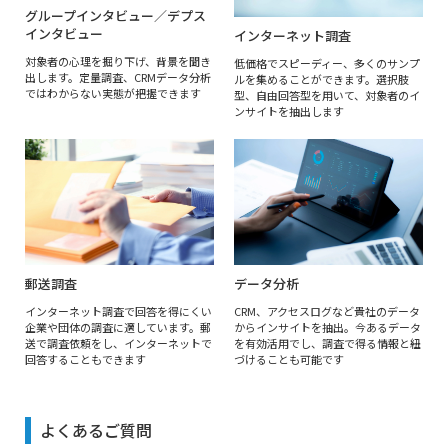
グループインタビュー／デプス
インタビュー
インターネット調査
対象者の心理を掘り下げ、背景を聞き
低価格でスピーディー、多くのサンプ
出します。定量調査、CRMデータ分析
ルを集めることができます。選択肢
ではわからない実態が把握できます
型、自由回答型を用いて、対象者のイ
ンサイトを抽出します
郵送調査
データ分析
インターネット調査で回答を得にくい
CRM、アクセスログなど貴社のデータ
企業や団体の調査に適しています。郵
からインサイトを抽出。今あるデータ
送で調査依頼をし、インターネットで
を有効活用でし、調査で得る情報と紐
回答することもできます
づけることも可能です
よくあるご質問