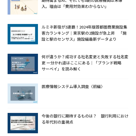
期待高まるAI、それでも8割の医療機関は未導
入。理由は「費用対効果わからない」
ルミネ新宿が3連覇！2024年版首都圏商業施設集
客力ランキング｜東京駅の2施設が急上昇 「施
設と駅のセンサス」施設編最新データより
何が違うか？成功する社名変更と失敗する社名変
更 ー分かれ道はここにある｜「ブランド戦略
サーベイ」を読み解く
医療情報システム導入調査〈前編〉
今後の銀行に期待するものは？ 銀行利用におけ
る年代別の重視点