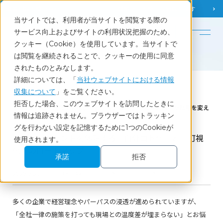
調査相談
お問い合わせ
課題から
お役立ち情報を探す
当サイトでは、利用者が当サイトを閲覧する際の
English
サービス向上およびサイトの利用状況把握のため、
クッキー（Cookie）を使用しています。当サイトで
ホーム
調査レポート・コラム
は閲覧を継続されることで、クッキーの使用に同意
従業員がブランドを体現する「自分ゴト化」と「可視化」のロードマップ
されたものとみなします。
詳細については、「
当社ウェブサイトにおける情報
収集について
」をご覧ください。
Report
拒否した場合、このウェブサイトを訪問したときに
なぜ、経営理念が末端まで響かないのか？ 「顧客の声」が熱量を変え
情報は追跡されません。ブラウザーではトラッキン
る
インターナルブランディングの進め方
グを行わない設定を記憶するために1つのCookieが
従業員がブランドを体現する「自分ゴト化」と「可視
使用されます。
化」のロードマップ
承諾
拒否
2026.6.30
人的資本経営
ブランド
コラム
多くの企業で経営理念やパーパスの浸透が進められていますが、
「全社一律の施策を打っても現場との温度差が埋まらない」とお悩