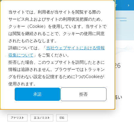
調査相談
お問い合わせ
課題から
お役立ち情報を探す
当サイトでは、利用者が当サイトを閲覧する際の
English
サービス向上およびサイトの利用状況把握のため、
クッキー（Cookie）を使用しています。当サイトで
ホーム
サービス
アナリスト・エコノミスト名鑑＜2026年版＞
は閲覧を継続されることで、クッキーの使用に同意
されたものとみなします。
詳細については、「
当社ウェブサイトにおける情報
Service
収集について
」をご覧ください。
拒否した場合、このウェブサイトを訪問したときに
アナリスト・エコノミスト名鑑＜2026
情報は追跡されません。ブラウザーではトラッキン
年版＞
グを行わない設定を記憶するために1つのCookieが
使用されます。
トップから新鋭まで金融有識者を網羅
承諾
拒否
プロフィールや連絡先などをまとめた利用価値の高い
データ集
アナリスト
エコノミスト
ESG